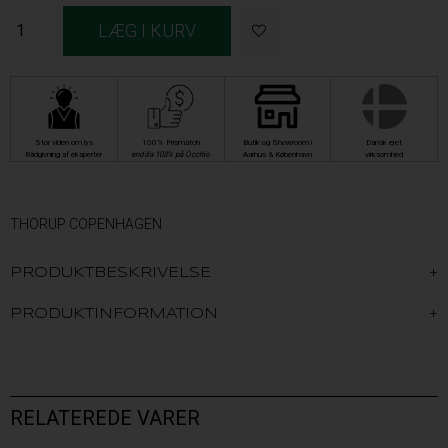
Stor viden om lys
100% Prismatch
Butik og Showroom i
Dansk ejet
Rådgivning af eksperter
endda 103% på Occhio
Aarhus & København
virksomhed
THORUP COPENHAGEN
PRODUKTBESKRIVELSE
PRODUKTINFORMATION
RELATEREDE VARER