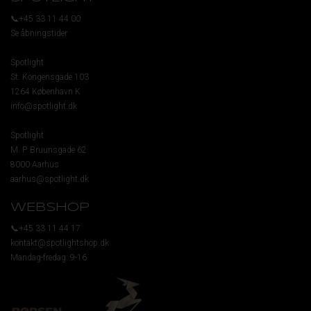
📞+45 33 11 44 00
Se åbningstider
Spotlight
St. Kongensgade 103
1264 København K
info@spotlight.dk
Spotlight
M. P. Bruunsgade 62
8000 Aarhus
aarhus@spotlight.dk
WEBSHOP
📞+45 33 11 44 17
kontakt@spotlightshop.dk
Mandag-fredag: 9-16