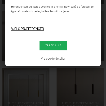
Herunder kan du vælge cookies til eller fra. Navnet på de forskellige
typer af cookies fortæller, hvilket formål de tjener.
THORUP COPENHAGEN
THORUP COPENHAGEN
PATRONE PÅBYGNINGS
PATRONE LOFTSKINNE
LOFTSPOT/DOWNLIGHT,
SPOT, SOLID MESSING, 120
2.395,00 DKK
2.395,00 DKK
SOLID MESSING, 120 MM
MM
Vis cookie detaljer
THORUP COPENHAGEN
THORUP COPENHAGEN
PATRONE PENDEL,
PATRONE PENDEL, SORT-