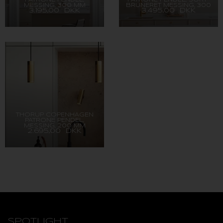
MESSING, 300 MM
BRUNERET MESSING, 300
3.195,00 DKK
3.495,00 DKK
MM
THORUP COPENHAGEN
PATRONE PENDEL,
MESSING, 200 MM
2.695,00 DKK
SPOTLIGHT