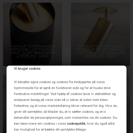
THORUP COPENHAGEN
THORUP COPENHAGEN
PATRONE LOFTSKINNE
PATRONE INDBYGNINGS
SPOT, SORT-BRUNERET
LOFTSPOT M. DÆKPLADE,
2.595,00 DKK
2.395,00 DKK
MESSING, 120 MM
SOLID MESSING, 120 MM
Vi bruger cookies
Vi benytter egne cookies og cookies fra tredjeparter på vores
hjemmeside for at opnå en funktionel side og for at huske dine
foretrukne indstillinger. Ved hjælp af cookies laver vi statistikker og
analyserer besøg på vores side så vi sikrer, at siden hele tiden
forbedres, og at vores markedsføring bliver relevant for dig. Hvis du
giver dit samtykke, så tillader du, at vi sætter cookies, og at vi
behandler de personoplysninger, som indsamles via de cookies. Du
THORUP COPENHAGEN
THORUP COPENHAGEN
PATRONE INDBYGNINGS
PATRONE INDBYGNINGS
kan læse mere om cookies i vores
cookiepolitik
, hvor du også altid
LOFTSPOT M. DÆKPLADE,
LOFTSPOT M. DÆKPLADE,
2.595,00 DKK
2.595,00 DKK
BRUNERET MESSING, 120
SORT-BRUNERET
har mulighed for at trække dit samtykke tilbage.
MM
MESSING, 120 MM