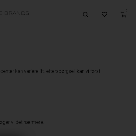
0
E BRANDS
enter kan variere ift. efterspørgsel, kan vi først
søger vi det nærmere.