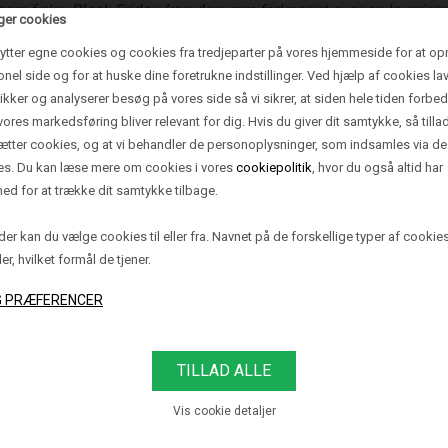
om f.eks. Black Friday, kan der være forlænget svar og leverings
ger cookies
ytter egne cookies og cookies fra tredjeparter på vores hjemmeside for at op
onel side og for at huske dine foretrukne indstillinger. Ved hjælp af cookies lav
tikker og analyserer besøg på vores side så vi sikrer, at siden hele tiden forbed
vores markedsføring bliver relevant for dig. Hvis du giver dit samtykke, så tilla
sætter cookies, og at vi behandler de personoplysninger, som indsamles via de
es. Du kan læse mere om cookies i vores
cookiepolitik
, hvor du også altid har
ed for at trække dit samtykke tilbage.
ENDØRS
BRANDS
RÅDGIVNI
er kan du vælge cookies til eller fra. Navnet på de forskellige typer af cookie
ler, hvilket formål de tjener.
er
Anour
Belysningsrådgivnin
er
Gant
Belysningsløsninger
r
Grau
Få besøg af lysekspe
r
Imagilights
Book en rådgivningsa
Lightman
LE KLINT
KUNDESER
r
Manooi
Montering af lamper
es
Moooi
Vis cookie detaljer
Le Klint lampe skær
Occhio
Reparation af lamper