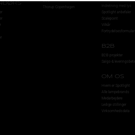
SOL
NDØRS
Indretning med lys
Thorup Copenhagen
er
Spotlight anbefaler
er
Scalepoint
r
Vilkår
Fortrydelsesformular
r
B2B
B2B projekter
Salgs-& leveringsbeti
OM OS
Hvem er Spotlight
Alle lampebrands
Medarbejdere
Ledige stillinger
Virksomhedsdata