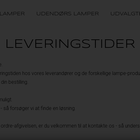
 LAMPER
UDENDØRS LAMPER
UDVALGT
LEVERINGSTIDER
e.
veringstiden hos vores leverandører og de forskellige lampe-produc
in bestilling.
uligt.
 så forsøger vi at finde en løsning.
 ordre-afgivelsen, er du velkommen til at kontakte os - så under