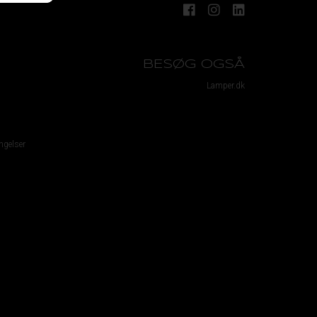
BESØG OGSÅ
Lamper.dk
ngelser