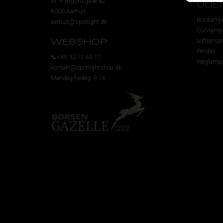
M. P. Bruunsgade 62
UDE
8000 Aarhus
Bordlamp
aarhus@spotlight.dk
Gulvlamp
Loftlampe
WEBSHOP
Pendler
📞+45 33 11 44 17
Væglampe
kontakt@spotlightshop.dk
Mandag-fredag: 9-16