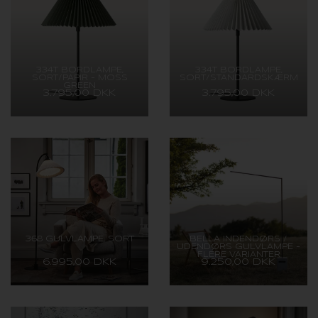
334T BORDLAMPE,
334T BORDLAMPE,
SORT/PAPIR - MOSS
SORT/STANDARDSKÆRM
GREEN
3.795,00 DKK
3.795,00 DKK
368 GULVLAMPE, SORT
BELLA INDENDØRS /
UDENDØRS GULVLAMPE -
FLERE VARIANTER
6.995,00 DKK
9.250,00 DKK