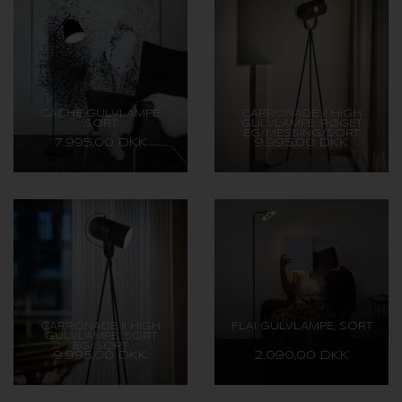
CACHÉ GULVLAMPE,
CARRONADE II HIGH
SORT
GULVLAMPE, RØGET
EG/MESSING/SORT
7.995,00 DKK
9.995,00 DKK
CARRONADE II HIGH
FLAI GULVLAMPE, SORT
GULVLAMPE, SORT
EG/SORT
9.995,00 DKK
2.090,00 DKK