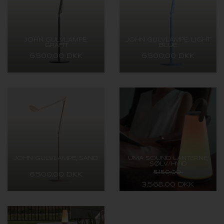
JOHN GULVLAMPE,
JOHN GULVLAMPE, LIGHT
GRAFIT
BLUE
6.500,00 DKK
6.500,00 DKK
JOHN GULVLAMPE, SAND
UMA SOUND LANTERNE,
SØLV/HVID
5.150,00
6.500,00 DKK
3.568,00 DKK