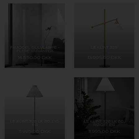
F-MODEL GULVLAMPE –
LE KLINT 325
FLERE VARIANTER
14.550,00 DKK
13.995,00 DKK
LE KLINT 328 LK 80, LYS
LE KLINT 328 LK 80,
EG
RØGET EG
11.995,00 DKK
11.995,00 DKK