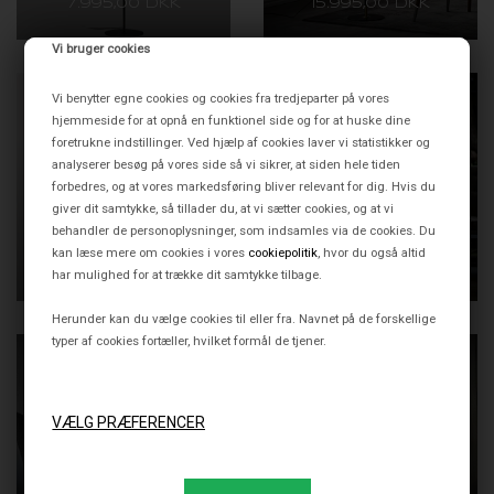
7.995,00 DKK
15.995,00 DKK
Vi bruger cookies
Vi benytter egne cookies og cookies fra tredjeparter på vores
hjemmeside for at opnå en funktionel side og for at huske dine
foretrukne indstillinger. Ved hjælp af cookies laver vi statistikker og
analyserer besøg på vores side så vi sikrer, at siden hele tiden
forbedres, og at vores markedsføring bliver relevant for dig. Hvis du
giver dit samtykke, så tillader du, at vi sætter cookies, og at vi
behandler de personoplysninger, som indsamles via de cookies. Du
LE KLINT 351
SHIBUI GULVLAMPE,
HVID/SORT
kan læse mere om cookies i vores
cookiepolitik
, hvor du også altid
12.995,00 DKK
9.995,00 DKK
har mulighed for at trække dit samtykke tilbage.
Herunder kan du vælge cookies til eller fra. Navnet på de forskellige
typer af cookies fortæller, hvilket formål de tjener.
SNOWDROP Ø32
OCCHIO GIOIA LETTURA