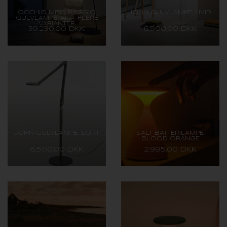
OCCHIO MITO RAGGIO
JOHN GULVLAMPE, HVID
GULVLAMPE, AIR – FLERE
VARIANTER
39.230,00 DKK
6.500,00 DKK
JOHN GULVLAMPE, SORT
SALT BATTERILAMPE,
BLOOD ORANGE
6.500,00 DKK
2.995,00 DKK