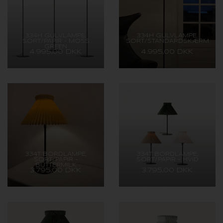
334H GULVLAMPE,
334H GULVLAMPE,
SORT/PAPIR - MOSS
SORT/STANDARDSKÆRM
GREEN
4.995,00 DKK
4.995,00 DKK
334T BORDLAMPE,
334T BORDLAMPE,
SORT/PAPIR -
SORT/PAPIR - HVID
BUTTERMILK
3.795,00 DKK
3.795,00 DKK