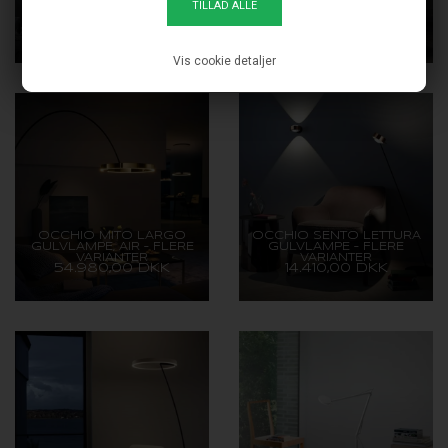
GULVLAMPE,
GULVLAMPE, AIR – FLERE
SORT/STANDARDSKÆRM
VARIANTER
8.495,00 DKK
31.350,00 DKK
Vis cookie detaljer
OCCHIO MITO LARGO
OCCHIO SENTO LETTURA
GULVLAMPE, AIR – FLERE
GULVLAMPE – FLERE
VARIANTER
VARIANTER
54.980,00 DKK
14.410,00 DKK