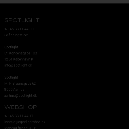
SPOTLIGHT
📞+45 33 11 44 00
Se åbningstider
Spotlight
St. Kongensgade 103
1264 København K
info@spotlight.dk
Spotlight
M. P. Bruunsgade 62
8000 Aarhus
aarhus@spotlight.dk
WEBSHOP
📞+45 33 11 44 17
kontakt@spotlightshop.dk
Mandag-fredag: 9-16