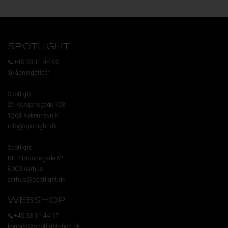
SPOTLIGHT
📞+45 33 11 44 00
Se åbningstider
Spotlight
St. Kongensgade 103
1264 København K
info@spotlight.dk
Spotlight
M. P. Bruunsgade 62
8000 Aarhus
aarhus@spotlight.dk
WEBSHOP
📞+45 33 11 44 17
kontakt@spotlightshop.dk