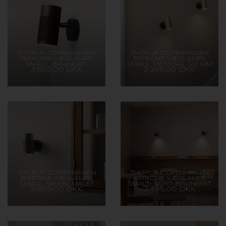
THORUP COPENHAGEN
THORUP COPENHAGEN
PATRONE VÆGLAMPE
PATRONE VÆGLAMPE
SMALL, BRUNERET
SMALL, MESSING, 120 MM
3.695,00 DKK
3.295,00 DKK
MESSING/MØRK, 120 MM
THORUP COPENHAGEN
THORUP COPENHAGEN
PATRONE VÆGLAMPE
PATRONE VÆGLAMPE
SMALL, NIKKEL MALET
SMALL, SORT-BRUNERET
3.695,00 DKK
3.495,00 DKK
MESSING, 120 MM
MESSING, 120 MM