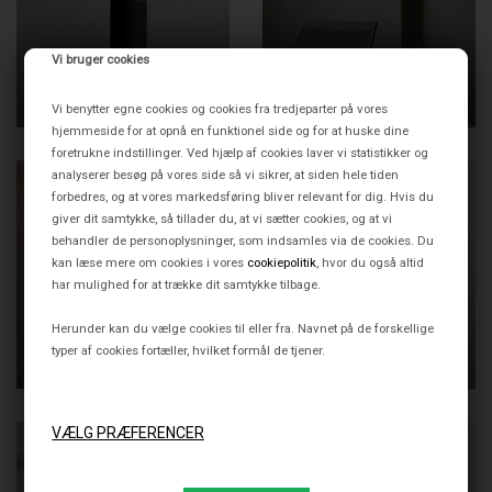
THORUP COPENHAGEN
THORUP COPENHAGEN
Vi bruger cookies
PATRONE PENDEL, SORT-
PATRONE PENDEL, SORT-
BRUNERET MESSING, 120
BRUNERET MESSING, 200
2.695,00 DKK
2.995,00 DKK
MM
MM
Vi benytter egne cookies og cookies fra tredjeparter på vores
hjemmeside for at opnå en funktionel side og for at huske dine
foretrukne indstillinger. Ved hjælp af cookies laver vi statistikker og
analyserer besøg på vores side så vi sikrer, at siden hele tiden
forbedres, og at vores markedsføring bliver relevant for dig. Hvis du
giver dit samtykke, så tillader du, at vi sætter cookies, og at vi
behandler de personoplysninger, som indsamles via de cookies. Du
kan læse mere om cookies i vores
cookiepolitik
, hvor du også altid
har mulighed for at trække dit samtykke tilbage.
THORUP COPENHAGEN
THORUP COPENHAGEN
Herunder kan du vælge cookies til eller fra. Navnet på de forskellige
PATRONE PENDEL, SORT-
PATRONE PÅBYGNINGS
BRUNERET MESSING, 300
LOFTSPOT/DOWNLIGHT,
typer af cookies fortæller, hvilket formål de tjener.
3.495,00 DKK
2.595,00 DKK
MM
BRUNERET MESSING, 120
MM