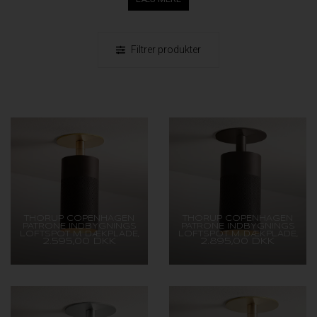
Filtrer produkter
THORUP COPENHAGEN
THORUP COPENHAGEN
PATRONE INDBYGNINGS
PATRONE INDBYGNINGS
LOFTSPOT M. DÆKPLADE,
LOFTSPOT M. DÆKPLADE,
2.595,00 DKK
2.895,00 DKK
BRUNERET MESSING, 120
BRUNERET
MM
MESSING/MØRK, 120 MM