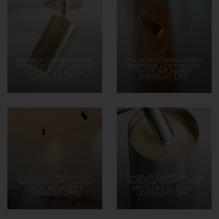
THORUP COPENHAGEN
THORUP COPENHAGEN
PATRONE INDBYGNINGS
PATRONE LOFTSKINNE
LOFTSPOT, SOLID
SPOT, BRUNERET
2.395,00 DKK
2.595,00 DKK
MESSING, 120 MM - BOX-
MESSING, 120 MM
FIT
THORUP COPENHAGEN
THORUP COPENHAGEN
PATRONE LOFTSKINNE
PATRONE LOFTSKINNE
SPOT, BRUNERET
SPOT, NIKKEL MALET
2.695,00 DKK
2.695,00 DKK
MESSING/MØRK, 120 MM
MESSING, 120 MM