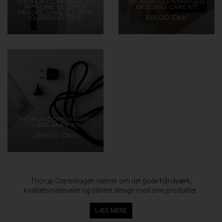
THORUP COPENHAGEN
THORUP COPENHAGEN
PATRONE CLUSTER
MESSING CARE KIT
PENDEL SMALL, SORT-
10.895,00 DKK
195,00 DKK
BRUNERET MESSING
THORUP COPENHAGEN
VÆGLAMPE KIT
295,00 DKK
Thorup Copenhagen værner om det gode håndværk,
kvalitetsmaterialer og stilrent design med sine produkter.
LÆS MERE