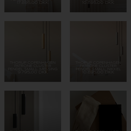
17.895,00 DKK
10.895,00 DKK
BRUNERET MESSING
BRUNERET MESSING
THORUP COPENHAGEN
THORUP COPENHAGEN
PATRONE CLUSTER
PATRONE CLUSTER
PENDEL SMALL, MESSING
PENDEL SMALL, NIKKEL
9.795,00 DKK
10.895,00 DKK
MALET MESSING