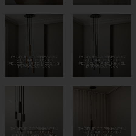
THORUP COPENHAGEN
THORUP COPENHAGEN
PATRONE CLUSTER
PATRONE CLUSTER
PENDEL LARGE, MESSING
PENDEL LARGE, NIKKEL
15.995,00 DKK
17.895,00 DKK
MALET MESSING
THORUP COPENHAGEN
THORUP COPENHAGEN
PATRONE CLUSTER
PATRONE CLUSTER
PENDEL LARGE, SORT-
PENDEL SMALL,