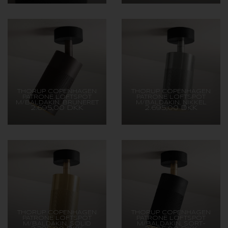
THORUP COPENHAGEN
THORUP COPENHAGEN
PATRONE LOFTSPOT
PATRONE LOFTSPOT
M/BALDAKIN, BRUNERET
M/BALDAKIN, NIKKEL
2.695,00 DKK
2.695,00 DKK
MESSING/MØRK, 120 MM
MALET MESSING, 120 MM
THORUP COPENHAGEN
THORUP COPENHAGEN
PATRONE LOFTSPOT
PATRONE LOFTSPOT
M/BALDAKIN, SOLID
M/BALDAKIN, SORT-