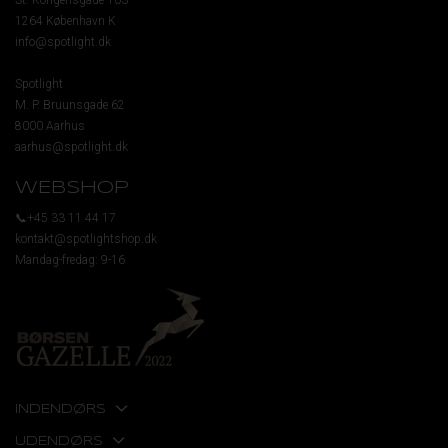
St. Kongensgade 103
1264 København K
info@spotlight.dk
Spotlight
M. P. Bruunsgade 62
8000 Aarhus
aarhus@spotlight.dk
WEBSHOP
📞+45 33 11 44 17
kontakt@spotlightshop.dk
Mandag-fredag: 9-16
INDENDØRS
UDENDØRS