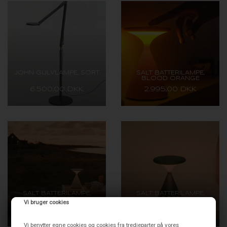
JOHN GULVLAMPE, SORT
SALT BATTERILAMPE,
BLOOD ORANGE
6.500,00 DKK
2.995,00 DKK
SALT BATTERILAMPE,
SALT BATTERILAMPE,
SAND HVID
SORT
Vi bruger cookies
2.995,00 DKK
2.995,00 DKK
Vi benytter egne cookies og cookies fra tredjeparter på vores