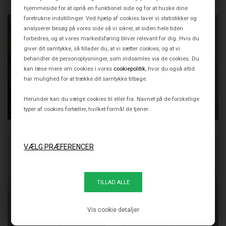
hjemmeside for at opnå en funktionel side og for at huske dine
foretrukne indstillinger. Ved hjælp af cookies laver vi statistikker og
analyserer besøg på vores side så vi sikrer, at siden hele tiden
forbedres, og at vores markedsføring bliver relevant for dig. Hvis du
giver dit samtykke, så tillader du, at vi sætter cookies, og at vi
behandler de personoplysninger, som indsamles via de cookies. Du
kan læse mere om cookies i vores
cookiepolitik
, hvor du også altid
har mulighed for at trække dit samtykke tilbage.
SALT BATTERILAMPE, SUN
JOHN BORDLAMPE,
ORANGE
GRAFIT
Herunder kan du vælge cookies til eller fra. Navnet på de forskellige
2.995,00 DKK
4.720,00 DKK
typer af cookies fortæller, hvilket formål de tjener.
JOHN GULVLAMPE,
JOHN GULVLAMPE, LIGHT
Vis cookie detaljer
GRAFIT
BLUE
6.500,00 DKK
6.500,00 DKK