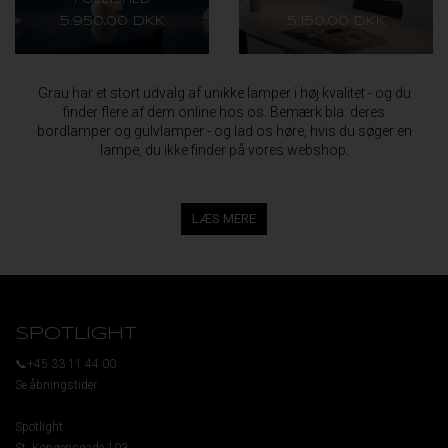
5.950,00 DKK
5.150,00 DKK
Grau har et stort udvalg af unikke lamper i høj kvalitet - og du
finder flere af dem online hos os. Bemærk bla. deres
bordlamper
og
gulvlamper
- og lad os høre, hvis du søger en
lampe, du ikke finder på vores webshop.
LÆS MERE
SPOTLIGHT
📞+45 33 11 44 00
Se åbningstider
Spotlight