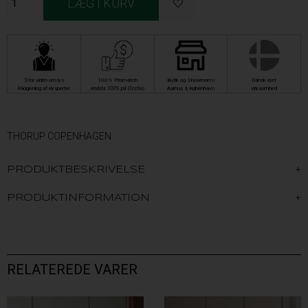
Stor viden om lys
100% Prismatch
Butik og Showroom i
Dansk ejet
Rådgivning af eksperter
endda 103% på Occhio
Aarhus & København
virksomhed
THORUP COPENHAGEN
PRODUKTBESKRIVELSE
PRODUKTINFORMATION
RELATEREDE VARER