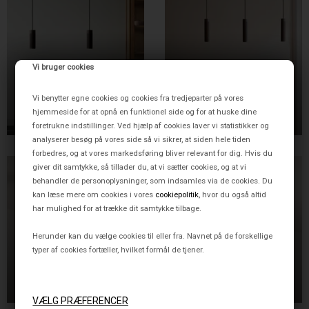
Vi bruger cookies
THORUP COPENHAGEN
THORUP COPENHAGEN
Vi benytter egne cookies og cookies fra tredjeparter på vores
PATRONE PENDEL,
PATRONE PENDEL,
BRUNERET MESSING, 200
BRUNERET MESSING, 300
hjemmeside for at opnå en funktionel side og for at huske dine
2.995,00 DKK
3.495,00 DKK
MM
MM
foretrukne indstillinger. Ved hjælp af cookies laver vi statistikker og
analyserer besøg på vores side så vi sikrer, at siden hele tiden
forbedres, og at vores markedsføring bliver relevant for dig. Hvis du
giver dit samtykke, så tillader du, at vi sætter cookies, og at vi
behandler de personoplysninger, som indsamles via de cookies. Du
kan læse mere om cookies i vores
cookiepolitik
, hvor du også altid
har mulighed for at trække dit samtykke tilbage.
Herunder kan du vælge cookies til eller fra. Navnet på de forskellige
typer af cookies fortæller, hvilket formål de tjener.
THORUP COPENHAGEN
THORUP COPENHAGEN
PATRONE INDBYGNINGS
PATRONE LOFTSPOT
LOFTSPOT M. DÆKPLADE,
M/BALDAKIN, SOLID
2.395,00 DKK
2.395,00 DKK
SOLID MESSING, 120 MM
MESSING, 120 MM