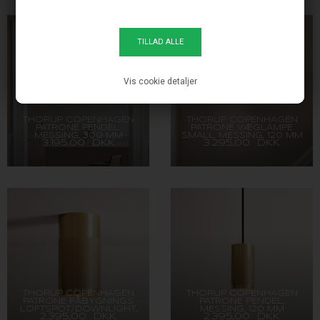
Vis cookie detaljer
THORUP COPENHAGEN
THORUP COPENHAGEN
PATRONE PENDEL,
PATRONE VÆGLAMPE
MESSING, 300 MM
SMALL, MESSING, 120 MM
3.195,00 DKK
3.295,00 DKK
THORUP COPENHAGEN
THORUP COPENHAGEN
PATRONE PÅBYGNINGS
PATRONE PENDEL,
LOFTSPOT/DOWNLIGHT,
MESSING, 120 MM
2.395,00 DKK
2.395,00 DKK
SOLID MESSING, 120 MM