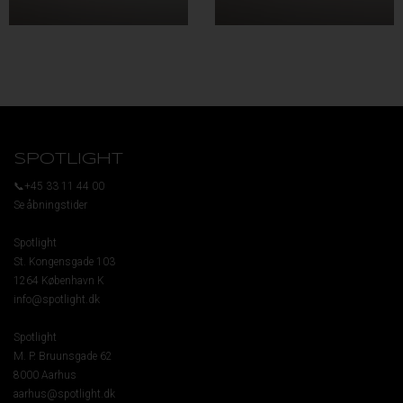
SPOTLIGHT
📞+45 33 11 44 00
Se åbningstider
Spotlight
St. Kongensgade 103
1264 København K
info@spotlight.dk
Spotlight
M. P. Bruunsgade 62
8000 Aarhus
aarhus@spotlight.dk