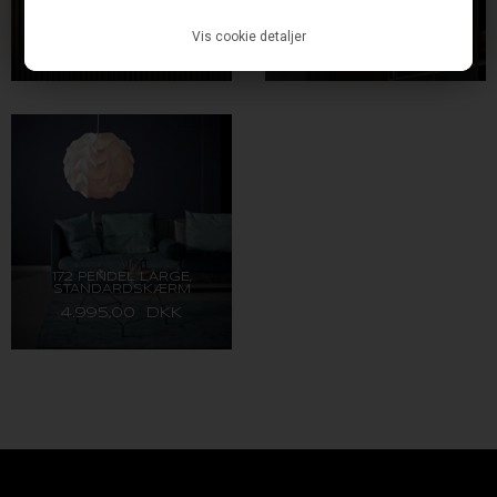
SHIBUI PENDEL SMALL,
SHIBUI VÆGLAMPE,
HVID/SORT
HVID/SORT
Vis cookie detaljer
4.495,00 DKK
6.495,00 DKK
172 PENDEL LARGE,
STANDARDSKÆRM
4.995,00 DKK