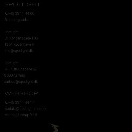
SPOTLIGHT
📞+45 33 11 44 00
Se åbningstider
Spotlight
St. Kongensgade 103
1264 København K
info@spotlight.dk
Spotlight
M. P. Bruunsgade 62
8000 Aarhus
aarhus@spotlight.dk
WEBSHOP
📞+45 33 11 44 17
kontakt@spotlightshop.dk
Mandag-fredag: 9-16