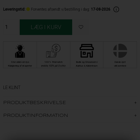
Leveringstid
:
Forventes afsendt v/bestilling i dag:
17-08-2026
.
Stor viden om lys
100% Prismatch
Butik og Showroom i
Dansk ejet
Rådgivning af eksperter
endda 103% på Occhio
Aarhus & København
virksomhed
LE KLINT
PRODUKTBESKRIVELSE
PRODUKTINFORMATION