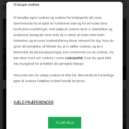
Vi bruger cookies
RELATEREDE VARER
Vi benytter egne cookies og cookies fra tredjeparter på vores
hjemmeside for at opnå en funktionel side og for at huske dine
foretrukne indstillinger. Ved hjælp af cookies laver vi statistikker og
analyserer besøg på vores side så vi sikrer, at siden hele tiden
forbedres, og at vores markedsføring bliver relevant for dig. Hvis du
giver dit samtykke, så tillader du, at vi sætter cookies, og at vi
behandler de personoplysninger, som indsamles via de cookies. Du
kan læse mere om cookies i vores
cookiepolitik
, hvor du også altid
SHIBUI GULVLAMPE,
SHIBUI PENDEL LARGE,
har mulighed for at trække dit samtykke tilbage.
HVID/SORT
HVID/SORT
9.995,00 DKK
6.495,00 DKK
Herunder kan du vælge cookies til eller fra. Navnet på de forskellige
typer af cookies fortæller, hvilket formål de tjener.