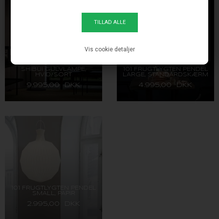
Vis cookie detaljer
SHIBUI GULVLAMPE,
101 FRUGTLYGTEN PENDEL
HVID/SORT
LARGE, STANDARDSKÆRM
9.995,00 DKK
4.995,00 DKK
101 FRUGTLYGTEN PENDEL
SMALL, PAPIR
2.995,00 DKK