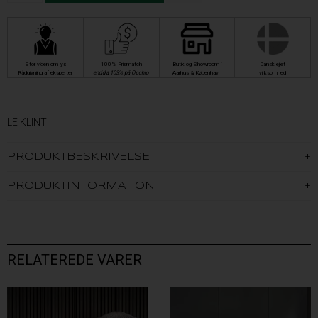
Stor viden om lys
100% Prismatch
Butik og Showroom i
Dansk ejet
Rådgivning af eksperter
endda 103% på Occhio
Aarhus & København
virksomhed
LE KLINT
PRODUKTBESKRIVELSE
PRODUKTINFORMATION
RELATEREDE VARER