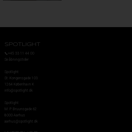
SPOTLIGHT
📞+45 33 11 44 00
Se åbningstider
Spotlight
St. Kongensgade 103
1264 København K
info@spotlight.dk
Spotlight
M. P. Bruunsgade 62
8000 Aarhus
aarhus@spotlight.dk