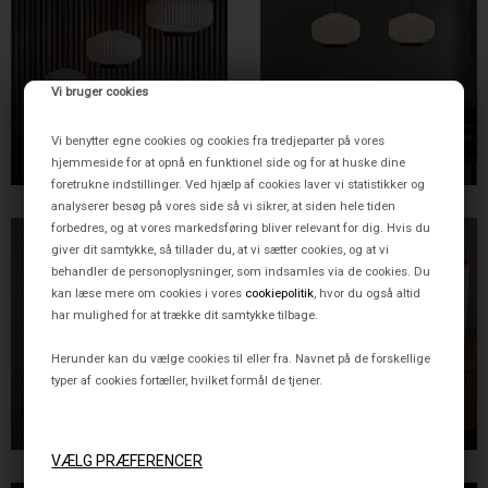
Vi bruger cookies
SHIBUI PENDEL SMALL,
SHIBUI PENDEL MEDIUM,
HVID/SORT
HVID/SORT
Vi benytter egne cookies og cookies fra tredjeparter på vores
4.495,00 DKK
5.495,00 DKK
hjemmeside for at opnå en funktionel side og for at huske dine
foretrukne indstillinger. Ved hjælp af cookies laver vi statistikker og
analyserer besøg på vores side så vi sikrer, at siden hele tiden
forbedres, og at vores markedsføring bliver relevant for dig. Hvis du
giver dit samtykke, så tillader du, at vi sætter cookies, og at vi
behandler de personoplysninger, som indsamles via de cookies. Du
kan læse mere om cookies i vores
cookiepolitik
, hvor du også altid
har mulighed for at trække dit samtykke tilbage.
Herunder kan du vælge cookies til eller fra. Navnet på de forskellige
typer af cookies fortæller, hvilket formål de tjener.
SHIBUI VÆGLAMPE,
BEE HIVE BORDLAMPE
HVID/SORT
MEDIUM, LYS EG
6.495,00 DKK
5.995,00 DKK