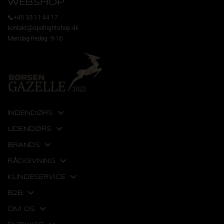
WEBSHOP
📞+45 33 11 44 17
kontakt@spotlightshop.dk
Mandag-fredag: 9-16
INDENDØRS
UDENDØRS
BRANDS
RÅDGIVNING
KUNDESERVICE
B2B
OM OS