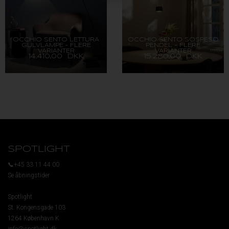
OCCHIO SENTO LETTURA
OCCHIO SENTO SOSPESO
GULVLAMPE – FLERE
PENDEL - FLERE
VARIANTER
VARIANTER
14.410,00 DKK
15.280,00 DKK
SPOTLIGHT
📞+45 33 11 44 00
Se åbningstider
Spotlight
St. Kongensgade 103
1264 København K
info@spotlight.dk