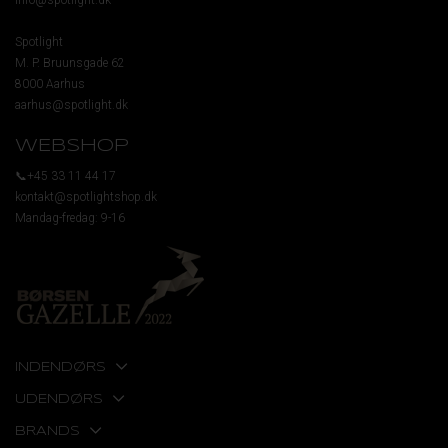
Spotlight
M. P. Bruunsgade 62
8000 Aarhus
aarhus@spotlight.dk
WEBSHOP
📞+45 33 11 44 17
kontakt@spotlightshop.dk
Mandag-fredag: 9-16
INDENDØRS
UDENDØRS
BRANDS