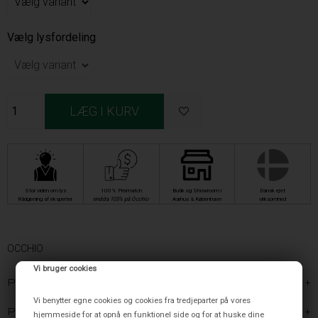
Vælg lysfordeling
Stor viden om lys
100% Prismatch
Butik og Showroom i
Dansk ejet
Rådgivning af eksperter
endda 103% på Occhio
Aarhus & København
virksomhed
OCCHIO
Vi bruger cookies
PRODUKTBESKRIVELSE
Vi benytter egne cookies og cookies fra tredjeparter på vores
PRODUKTINFORMATION
hjemmeside for at opnå en funktionel side og for at huske dine