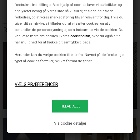
foretrukne indstillinger. Ved hjælp af cookies laver vi statistikker og
analyserer besøg på vores side så vi sikrer, at siden hele tiden
forbedres, og at vores markedsføring bliver relevant for dig. Hvis du
giver dit samtykke, så tillader du, at vi sætter cookies, og at vi
RELATEREDE VARER
behandler de personoplysninger, som indsamles via de cookies. Du
kan læse mere om cookies i vores
cookiepolitik
, hvor du også altid
har mulighed for at trække dit samtykke tilbage.
Herunder kan du vælge cookies til eller fra. Navnet på de forskellige
typer af cookies fortæller, hvilket formål de tjener.
OCCHIO MITO SOFFITTO
LOOP IN LOOP OUT Ø83
VÆG- OG LOFTLAMPE -
& Ø88 MM TIL VÆG/LOFT
FLERE VARIANTER
7.560,00 DKK
267,00 DKK
Vis cookie detaljer