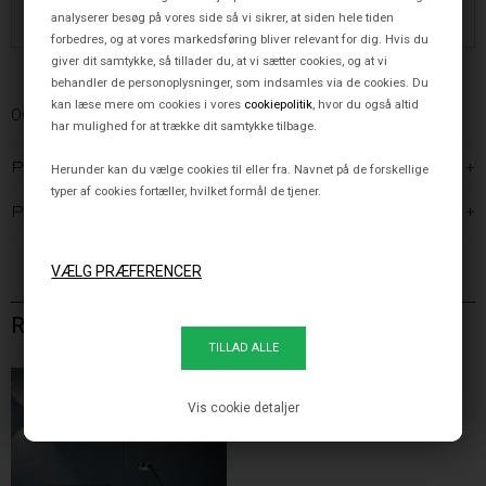
analyserer besøg på vores side så vi sikrer, at siden hele tiden
Stor viden om lys
100% Prismatch
Butik og Showroom i
Dansk ejet
forbedres, og at vores markedsføring bliver relevant for dig. Hvis du
Rådgivning af eksperter
endda 103% på Occhio
Aarhus & København
virksomhed
giver dit samtykke, så tillader du, at vi sætter cookies, og at vi
behandler de personoplysninger, som indsamles via de cookies. Du
kan læse mere om cookies i vores
cookiepolitik
, hvor du også altid
OCCHIO
har mulighed for at trække dit samtykke tilbage.
PRODUKTBESKRIVELSE
Herunder kan du vælge cookies til eller fra. Navnet på de forskellige
typer af cookies fortæller, hvilket formål de tjener.
PRODUKTINFORMATION
RELATEREDE VARER
Vis cookie detaljer