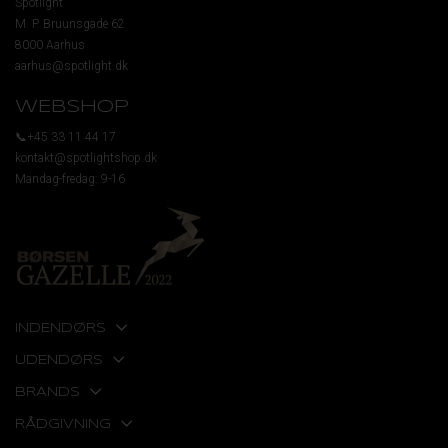
Spotlight
M. P. Bruunsgade 62
8000 Aarhus
aarhus@spotlight.dk
WEBSHOP
📞+45 33 11 44 17
kontakt@spotlightshop.dk
Mandag-fredag: 9-16
INDENDØRS
UDENDØRS
BRANDS
RÅDGIVNING