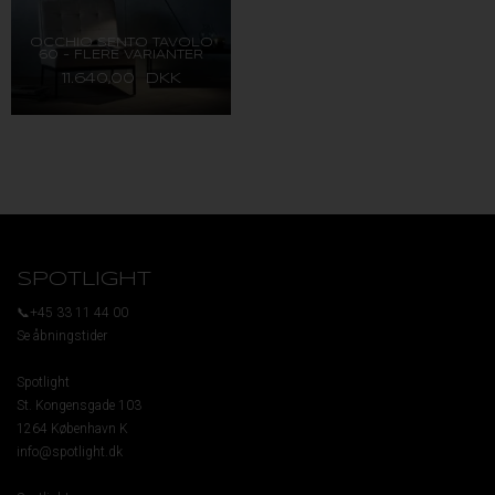
OCCHIO SENTO TAVOLO
60 - FLERE VARIANTER
11.640,00 DKK
SPOTLIGHT
📞+45 33 11 44 00
Se åbningstider
Spotlight
St. Kongensgade 103
1264 København K
info@spotlight.dk