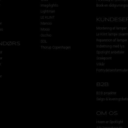
r
Imagilights
Book en rådgivningsa
Lightman
LE KLINT
KUNDESER
r
Manooi
Montering af lamper
es
Moooi
Le Klint lampe skær
Occhio
Reparation af lamper
SOL
NDØRS
Indretning med lys
Thorup Copenhagen
er
Spotlight anbefaler
er
Scalepoint
r
Vilkår
Fortrydelsesformular
r
B2B
B2B projekter
Salgs-& leveringsbeti
OM OS
Hvem er Spotlight
Alle lampebrands