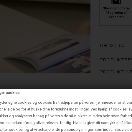
Stor viden om lys
Rådgivning af
eksperter
TOBIAS GRAU
PRODUKTBE
PRODUKTIN
ger cookies
ytter egne cookies og cookies fra tredjeparter på vores hjemmeside for at op
onel side og for at huske dine foretrukne indstillinger. Ved hjælp af cookies lav
tikker og analyserer besøg på vores side så vi sikrer, at siden hele tiden forbed
vores markedsføring bliver relevant for dig. Hvis du giver dit samtykke, så tilla
sætter cookies, og at vi behandler de personoplysninger, som indsamles via de