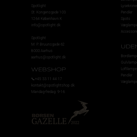
Spotlight
Lysekrone
St. Kongensgade 103
Pendler
1264 København K
Spots
info@spotlight.dk
Væglampe
Accessori
Spotlight
M. P. Bruunsgade 62
UDE
8000 Aarhus
Bordlamp
aarhus@spotlight.dk
Gulvlamp
Loftlampe
WEBSHOP
Pendler
📞+45 33 11 44 17
Væglampe
kontakt@spotlightshop.dk
Mandag-fredag: 9-16