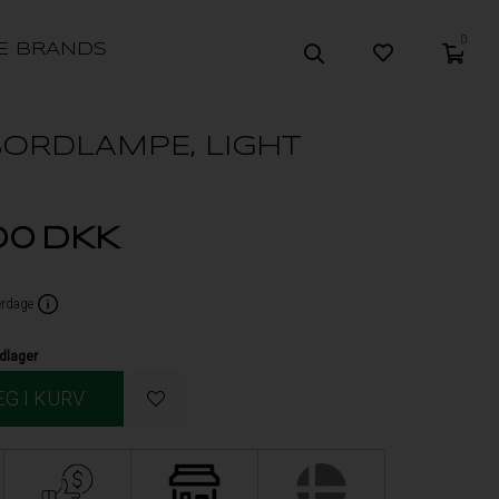
0
E BRANDS
ORDLAMPE, LIGHT
00
DKK
erdage
dlager