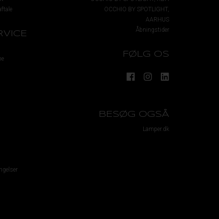
ftale
OCCHIO BY SPOTLIGHT,
AARHUS
Åbningstider
VICE
FØLG OS
me
BESØG OGSÅ
Lamper.dk
ngelser