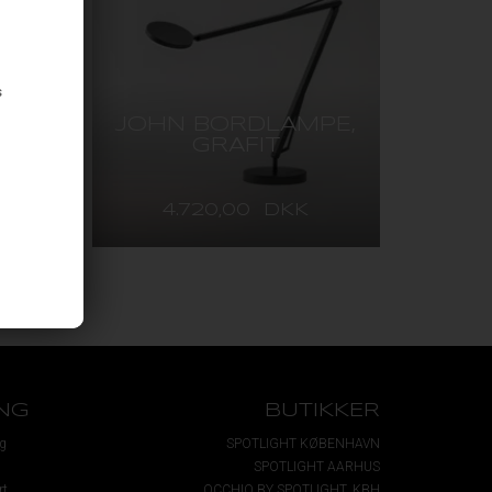
s
PE,
JOHN BORDLAMPE,
GRAFIT
4.720,00 DKK
NG
BUTIKKER
g
SPOTLIGHT KØBENHAVN
SPOTLIGHT AARHUS
rt
OCCHIO BY SPOTLIGHT, KBH