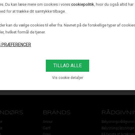
es. Du kan læse mere om cookies i vores
cookiepolitik
, hvor du også altid har
ed for at trække dit samtykke tilbage.
er kan du vælge cookies til eller fra. Navnet på de forskellige typer af cookie
ler, hvilket formål de tjener.
HN BORDLAMPE,
JOHN BORDLAM
SAND
SORT
4.720,00 DKK
4.720,00 DKK
Vis cookie detaljer
ENDØRS
BRANDS
RÅDGIVNI
er
Anour
Belysningsrådgivnin
er
Gant
Belysningsløsninger
r
Grau
Få besøg af lysekspe