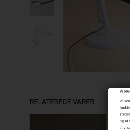
Vi bru
RELATEREDE VARER
Vi ben
funkti
statis
og at 
at vi 