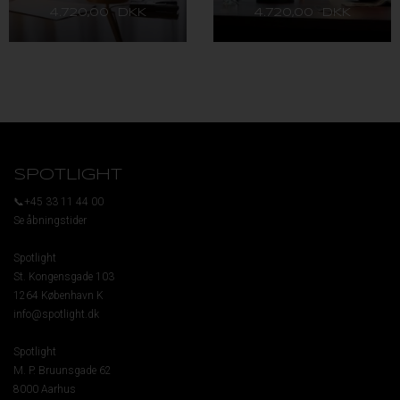
4.720,00 DKK
4.720,00 DKK
SPOTLIGHT
📞+45 33 11 44 00
Se åbningstider
Spotlight
St. Kongensgade 103
1264 København K
info@spotlight.dk
Spotlight
M. P. Bruunsgade 62
8000 Aarhus