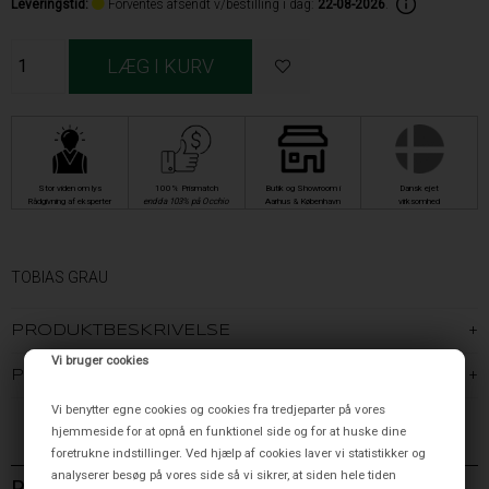
Leveringstid
:
Forventes afsendt v/bestilling i dag:
22-08-2026
.
Stor viden om lys
100% Prismatch
Butik og Showroom i
Dansk ejet
Rådgivning af eksperter
endda 103% på Occhio
Aarhus & København
virksomhed
TOBIAS GRAU
PRODUKTBESKRIVELSE
Vi bruger cookies
PRODUKTINFORMATION
Vi benytter egne cookies og cookies fra tredjeparter på vores
hjemmeside for at opnå en funktionel side og for at huske dine
foretrukne indstillinger. Ved hjælp af cookies laver vi statistikker og
analyserer besøg på vores side så vi sikrer, at siden hele tiden
RELATEREDE VARER