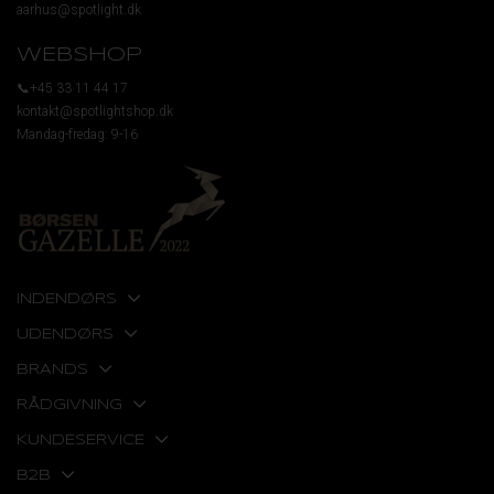
aarhus@spotlight.dk
WEBSHOP
📞+45 33 11 44 17
kontakt@spotlightshop.dk
Mandag-fredag: 9-16
INDENDØRS
UDENDØRS
BRANDS
RÅDGIVNING
KUNDESERVICE
B2B