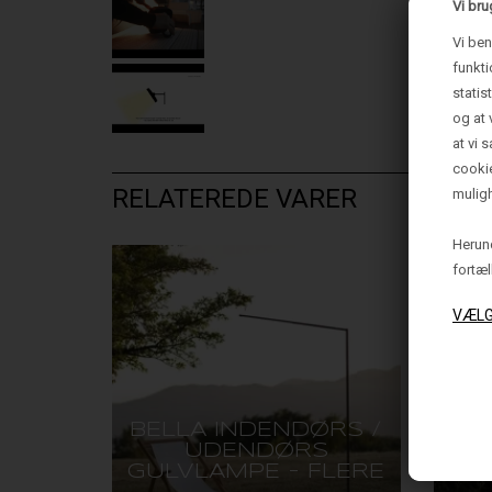
Vi bru
Vi ben
funkti
statis
og at 
at vi 
cooki
RELATEREDE VARER
muligh
Herund
fortæl
BELLA INDENDØRS /
EL
UDENDØRS
F
GULVLAMPE - FLERE