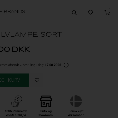
0
E BRANDS
ULVLAMPE, SORT
,00
DKK
entes afsendt v/bestilling i dag:
17-08-2026
.
100% Prismatch
Butik og
Dansk ejet
endda 103% på
Showroom i
virksomhed