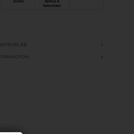
Occhio
Aarhus &
København
SKRIVELSE
FORMATION