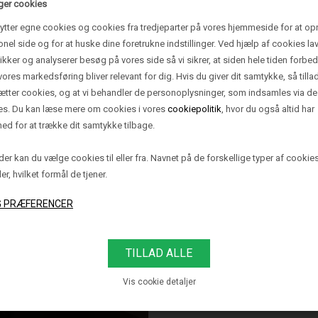
ger cookies
ytter egne cookies og cookies fra tredjeparter på vores hjemmeside for at op
onel side og for at huske dine foretrukne indstillinger. Ved hjælp af cookies lav
tikker og analyserer besøg på vores side så vi sikrer, at siden hele tiden forbed
vores markedsføring bliver relevant for dig. Hvis du giver dit samtykke, så tilla
sætter cookies, og at vi behandler de personoplysninger, som indsamles via de
es. Du kan læse mere om cookies i vores
cookiepolitik
, hvor du også altid har
ed for at trække dit samtykke tilbage.
er kan du vælge cookies til eller fra. Navnet på de forskellige typer af cookie
ler, hvilket formål de tjener.
OISE VÆGLAMPE -
Vis cookie detaljer
LERE VARIANTER