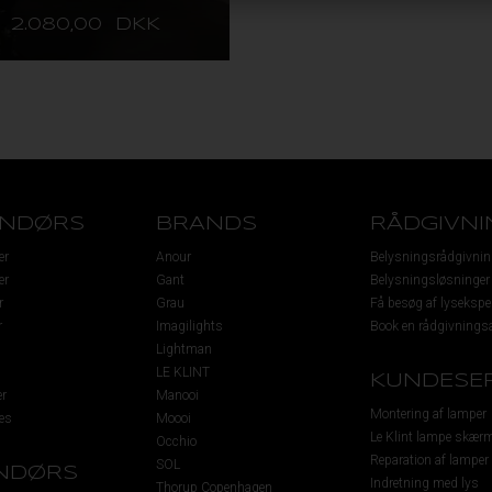
2.080,00 DKK
ENDØRS
BRANDS
RÅDGIVNI
er
Anour
Belysningsrådgivnin
er
Gant
Belysningsløsninger
r
Grau
Få besøg af lysekspe
r
Imagilights
Book en rådgivningsa
Lightman
LE KLINT
KUNDESER
r
Manooi
Montering af lamper
es
Moooi
Le Klint lampe skær
Occhio
Reparation af lamper
SOL
NDØRS
Indretning med lys
Thorup Copenhagen