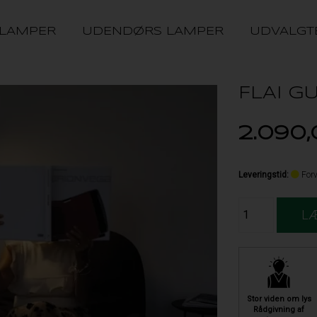
 LAMPER
UDENDØRS LAMPER
UDVALGT
FLAI G
2.090
Leveringstid
:
Forv
Stor viden om lys
Rådgivning af