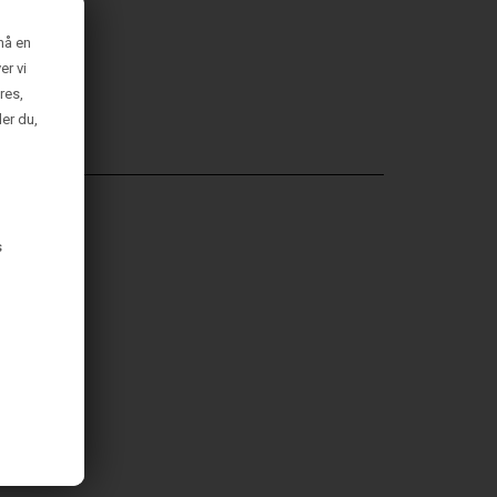
nå en
er vi
res,
der du,
s