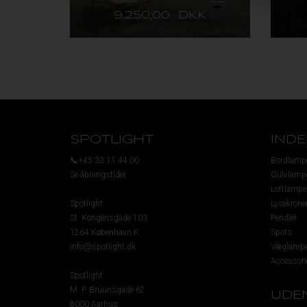
VARIANTER
9.250,00 DKK
SPOTLIGHT
IND
📞+45 33 11 44 00
Bordlamp
Se åbningstider
Gulvlamp
Loftlampe
Spotlight
Lysekrone
St. Kongensgade 103
Pendler
1264 København K
Spots
info@spotlight.dk
Væglampe
Accessori
Spotlight
M. P. Bruunsgade 62
UDE
8000 Aarhus