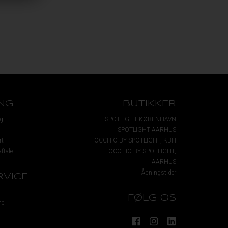
NG
BUTIKKER
g
SPOTLIGHT KØBENHAVN
SPOTLIGHT AARHUS
rt
OCCHIO BY SPOTLIGHT, KBH
ftale
OCCHIO BY SPOTLIGHT,
AARHUS
Åbningstider
VICE
FØLG OS
me