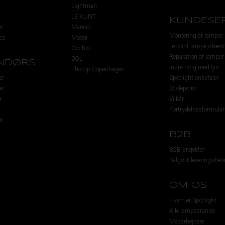
Lightman
LE KLINT
KUNDESER
r
Manooi
Montering af lamper
es
Moooi
Le Klint lampe skær
Occhio
Reparation af lamper
SOL
NDØRS
Indretning med lys
Thorup Copenhagen
er
Spotlight anbefaler
er
Scalepoint
r
Vilkår
Fortrydelsesformular
r
B2B
B2B projekter
Salgs-& leveringsbeti
OM OS
Hvem er Spotlight
Alle lampebrands
Medarbejdere