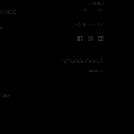
AARHUS
Åbningstider
VICE
FØLG OS
me
BESØG OGSÅ
Lamper.dk
ngelser