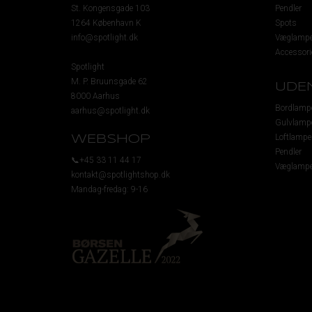
St. Kongensgade 103
Pendler
1264 København K
Spots
info@spotlight.dk
Væglampe
Accessori
Spotlight
M. P. Bruunsgade 62
UDE
8000 Aarhus
Bordlamp
aarhus@spotlight.dk
Gulvlamp
Loftlampe
WEBSHOP
Pendler
📞+45 33 11 44 17
Væglampe
kontakt@spotlightshop.dk
Mandag-fredag: 9-16