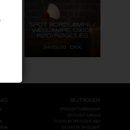
s
E /
SPOT BORDLAMPE /
VEN
VÆGLAMPE, OXIDE
G
RØD/RØGET EG
3.495,00 DKK
NG
BUTIKKER
g
SPOTLIGHT KØBENHAVN
SPOTLIGHT AARHUS
rt
OCCHIO BY SPOTLIGHT, KBH
ftale
OCCHIO BY SPOTLIGHT,