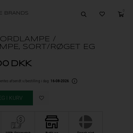
0
E BRANDS
BORDLAMPE /
MPE, SORT/RØGET EG
00
DKK
entes afsendt v/bestilling i dag:
16-08-2026
.