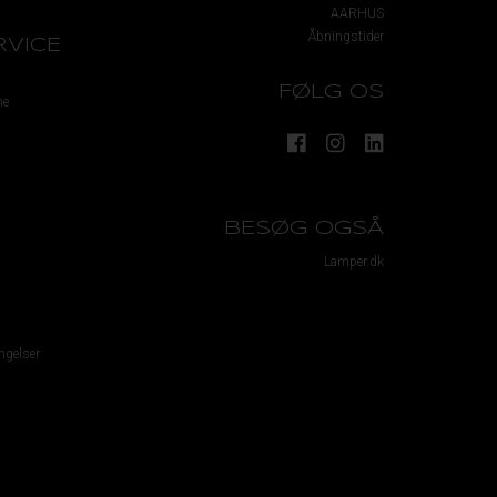
AARHUS
Åbningstider
VICE
FØLG OS
me
BESØG OGSÅ
Lamper.dk
ngelser