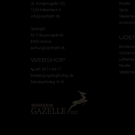
St. Kongensgade 103
Pendler
1264 København K
Spots
info@spotlight.dk
Væglampe
Accessori
Spotlight
M. P. Bruunsgade 62
UDE
8000 Aarhus
Bordlamp
aarhus@spotlight.dk
Gulvlamp
Loftlampe
WEBSHOP
Pendler
📞+45 33 11 44 17
Væglampe
kontakt@spotlightshop.dk
Mandag-fredag: 9-16