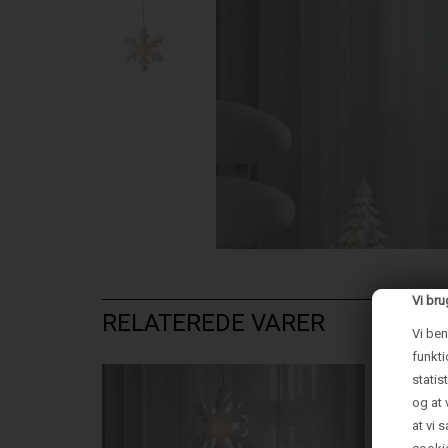
Vi bru
RELATEREDE VARER
Vi ben
funkti
statis
og at 
at vi 