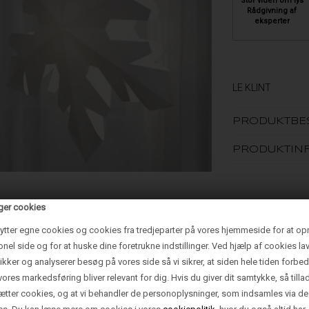
Stor viden om lys
Rådgivning af
eksperter
LE KLINT
PRODUKTBE
PRODUKTIN
ger cookies
ytter egne cookies og cookies fra tredjeparter på vores hjemmeside for at op
onel side og for at huske dine foretrukne indstillinger. Ved hjælp af cookies lav
tikker og analyserer besøg på vores side så vi sikrer, at siden hele tiden forbed
vores markedsføring bliver relevant for dig. Hvis du giver dit samtykke, så tilla
sætter cookies, og at vi behandler de personoplysninger, som indsamles via de