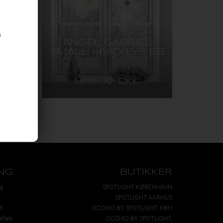
s
,
ANGEL GABRIEL
SMALL, HVID/LYS EG
1.895,00 DKK
NG
BUTIKKER
g
SPOTLIGHT KØBENHAVN
SPOTLIGHT AARHUS
rt
OCCHIO BY SPOTLIGHT, KBH
ftale
OCCHIO BY SPOTLIGHT,