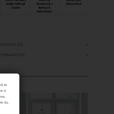
100% Prismatch
Butik og
Dansk ejet
endda 103% på
Showroom i
virksomhed
Occhio
Aarhus &
København
SKRIVELSE
FORMATION
nå en
er vi
res,
der du,