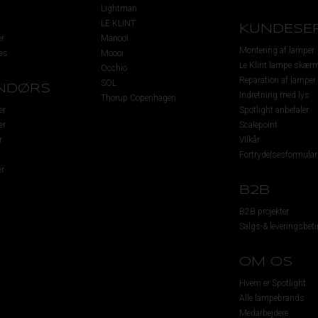
Lightman
LE KLINT
KUNDESER
r
Manooi
Montering af lamper
es
Moooi
Le Klint lampe skær
Occhio
Reparation af lamper
SOL
NDØRS
Indretning med lys
Thorup Copenhagen
er
Spotlight anbefaler
er
Scalepoint
r
Vilkår
Fortrydelsesformular
r
B2B
B2B projekter
Salgs-& leveringsbeti
OM OS
Hvem er Spotlight
Alle lampebrands
Medarbejdere