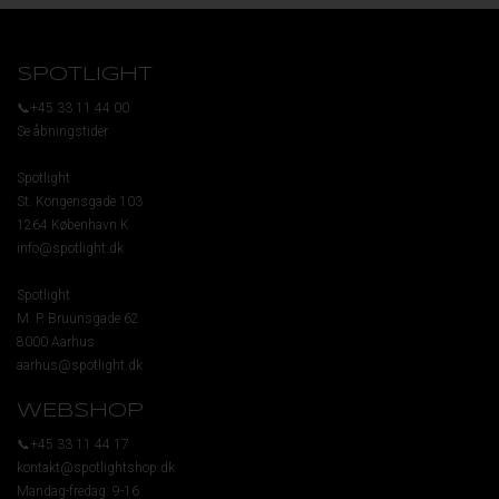
SPOTLIGHT
📞+45 33 11 44 00
Se åbningstider
Spotlight
St. Kongensgade 103
1264 København K
info@spotlight.dk
Spotlight
M. P. Bruunsgade 62
8000 Aarhus
aarhus@spotlight.dk
WEBSHOP
📞+45 33 11 44 17
kontakt@spotlightshop.dk
Mandag-fredag: 9-16