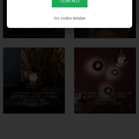
Vis cookie detaljer
OCCHIO LUNA SOSPESO
OCCHIO LUNA PIENA UP
CLOUD - FLERE
LOFTLAMPE - FLERE
VARIANTER
VARIANTER
31.350,00 DKK
7.010,00 DKK
OCCHIO LUNA PURA
OCCHIO LUNA SCURA UP
BATTERILAMPE - FLERE
VÆGLAMPE - FLERE
VARIANTER
VARIANTER
6.610,00 DKK
7.010,00 DKK