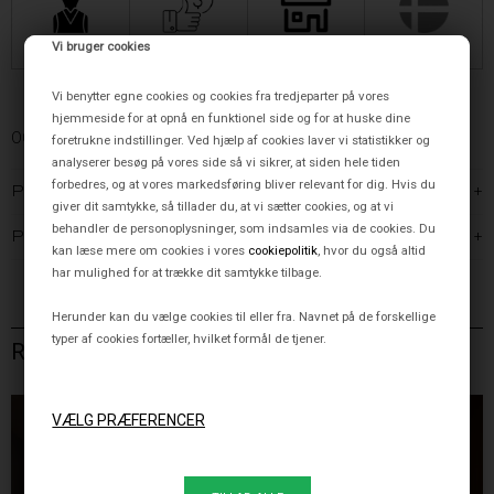
Vi bruger cookies
Stor viden om lys
100% Prismatch
Butik og Showroom i
Dansk ejet
Rådgivning af eksperter
endda 103% på Occhio
Aarhus & København
virksomhed
Vi benytter egne cookies og cookies fra tredjeparter på vores
hjemmeside for at opnå en funktionel side og for at huske dine
OCCHIO
foretrukne indstillinger. Ved hjælp af cookies laver vi statistikker og
analyserer besøg på vores side så vi sikrer, at siden hele tiden
forbedres, og at vores markedsføring bliver relevant for dig. Hvis du
PRODUKTBESKRIVELSE
giver dit samtykke, så tillader du, at vi sætter cookies, og at vi
behandler de personoplysninger, som indsamles via de cookies. Du
PRODUKTINFORMATION
kan læse mere om cookies i vores
cookiepolitik
, hvor du også altid
har mulighed for at trække dit samtykke tilbage.
Herunder kan du vælge cookies til eller fra. Navnet på de forskellige
typer af cookies fortæller, hvilket formål de tjener.
RELATEREDE VARER