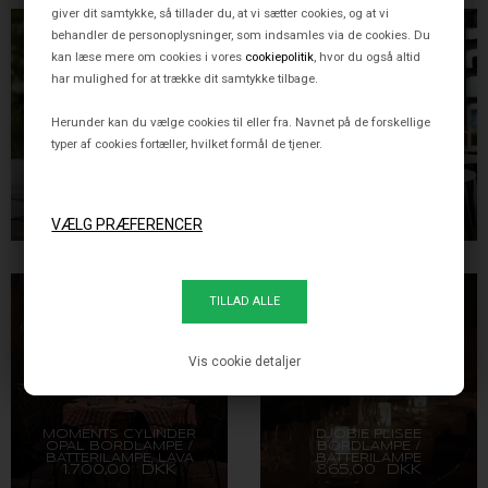
giver dit samtykke, så tillader du, at vi sætter cookies, og at vi
behandler de personoplysninger, som indsamles via de cookies. Du
kan læse mere om cookies i vores
cookiepolitik
, hvor du også altid
har mulighed for at trække dit samtykke tilbage.
Herunder kan du vælge cookies til eller fra. Navnet på de forskellige
typer af cookies fortæller, hvilket formål de tjener.
MOMENTS BOWL OPAL
MOMENTS CYLINDER
BORDLAMPE /
BORDLAMPE /
BATTERILAMPE, SORT
BATTERILAMPE,
1.700,00 DKK
1.700,00 DKK
GULDFARVET
Vis cookie detaljer
MOMENTS CYLINDER
DJOBIE PLISÉE
OPAL BORDLAMPE /
BORDLAMPE /
BATTERILAMPE, LAVA
BATTERILAMPE
1.700,00 DKK
865,00 DKK