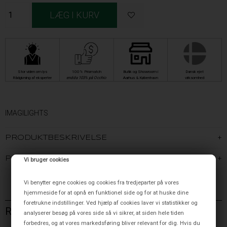
Stor viden om lys
100% Prismatch
Butik og Showroom i
Dansk ejet
Rådgivning af eksperter
endda 103% på Occhio
Aarhus & København
virksomhed
IMAGILIGHTS
PRODUKTBESKRIVELSE
PRODUKTINFORMATION
Vi bruger cookies
Vi benytter egne cookies og cookies fra tredjeparter på vores
hjemmeside for at opnå en funktionel side og for at huske dine
foretrukne indstillinger. Ved hjælp af cookies laver vi statistikker og
RELATEREDE VARER
analyserer besøg på vores side så vi sikrer, at siden hele tiden
forbedres, og at vores markedsføring bliver relevant for dig. Hvis du