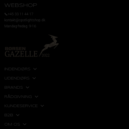
WEBSHOP
📞+45 33 11 44 17
kontakt@spotlightshop.dk
Mandag-fredag: 9-16
INDENDØRS
UDENDØRS
BRANDS
RÅDGIVNING
KUNDESERVICE
B2B
OM OS