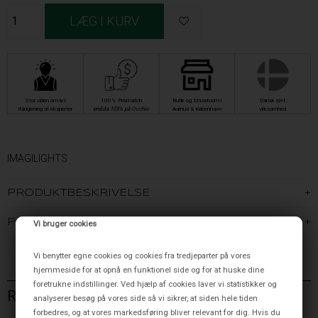
Stor viden om lys
100% Prismatch
Butik og Showroom i
Dansk ejet
Rådgivning af eksperter
endda 103% på Occhio
Aarhus & København
virksomhed
IMAGILIGHTS
PRODUKTBESKRIVELSE
PRODUKTINFORMATION
Vi bruger cookies
Vi benytter egne cookies og cookies fra tredjeparter på vores
hjemmeside for at opnå en funktionel side og for at huske dine
foretrukne indstillinger. Ved hjælp af cookies laver vi statistikker og
RELATEREDE VARER
analyserer besøg på vores side så vi sikrer, at siden hele tiden
forbedres, og at vores markedsføring bliver relevant for dig. Hvis du