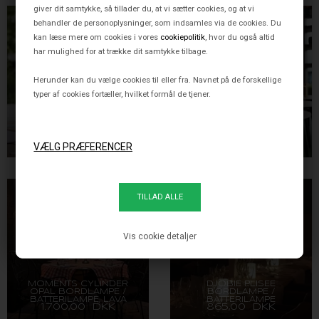
giver dit samtykke, så tillader du, at vi sætter cookies, og at vi
behandler de personoplysninger, som indsamles via de cookies. Du
kan læse mere om cookies i vores
cookiepolitik
, hvor du også altid
har mulighed for at trække dit samtykke tilbage.
Herunder kan du vælge cookies til eller fra. Navnet på de forskellige
typer af cookies fortæller, hvilket formål de tjener.
MOMENTS BOWL OPAL
MOMENTS CYLINDER
BORDLAMPE /
BORDLAMPE /
BATTERILAMPE, SORT
BATTERILAMPE,
1.700,00 DKK
1.700,00 DKK
GULDFARVET
Vis cookie detaljer
MOMENTS CYLINDER
DJOBIE PLISÉE
OPAL BORDLAMPE /
BORDLAMPE /
BATTERILAMPE, LAVA
BATTERILAMPE
1.700,00 DKK
865,00 DKK