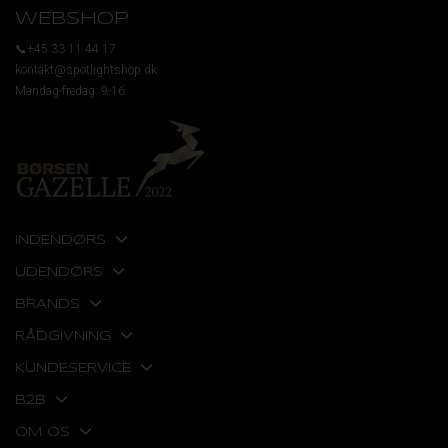
WEBSHOP
📞+45 33 11 44 17
kontakt@spotlightshop.dk
Mandag-fredag: 9-16
INDENDØRS
UDENDØRS
BRANDS
RÅDGIVNING
KUNDESERVICE
B2B
OM OS