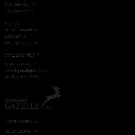
1264 København K
info@spotlight.dk
Spotlight
M. P. Bruunsgade 62
8000 Aarhus
aarhus@spotlight.dk
WEBSHOP
📞+45 33 11 44 17
kontakt@spotlightshop.dk
Mandag-fredag: 9-16
INDENDØRS
UDENDØRS