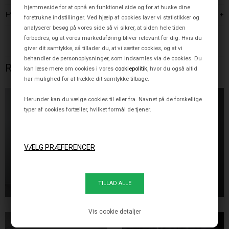
hjemmeside for at opnå en funktionel side og for at huske dine
PRODUKTINFORMATION
foretrukne indstillinger. Ved hjælp af cookies laver vi statistikker og
analyserer besøg på vores side så vi sikrer, at siden hele tiden
forbedres, og at vores markedsføring bliver relevant for dig. Hvis du
giver dit samtykke, så tillader du, at vi sætter cookies, og at vi
behandler de personoplysninger, som indsamles via de cookies. Du
RELATEREDE VARER
kan læse mere om cookies i vores
cookiepolitik
, hvor du også altid
har mulighed for at trække dit samtykke tilbage.
Herunder kan du vælge cookies til eller fra. Navnet på de forskellige
typer af cookies fortæller, hvilket formål de tjener.
ANGEL GABRIEL SMALL,
HEART X-SMALL, HVID
HVID/LYS EG
1.895,00 DKK
1.395,00 DKK
Vis cookie detaljer