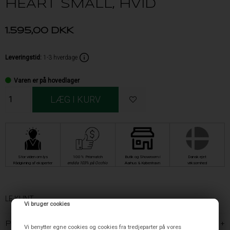
HEART SMALL, HVID
1.595,00
DKK
Leveringstid
:
1-3 hverdage
Varen er på hovedlager
Stor viden om lys
100% Prismatch
Butik og Showroom i
Dansk ejet
Rådgivning af eksperter
endda 103% på Occhio
Aarhus & København
virksomhed
LE KLINT
Vi bruger cookies
PRODUKTBESKRIVELSE
Vi benytter egne cookies og cookies fra tredjeparter på vores