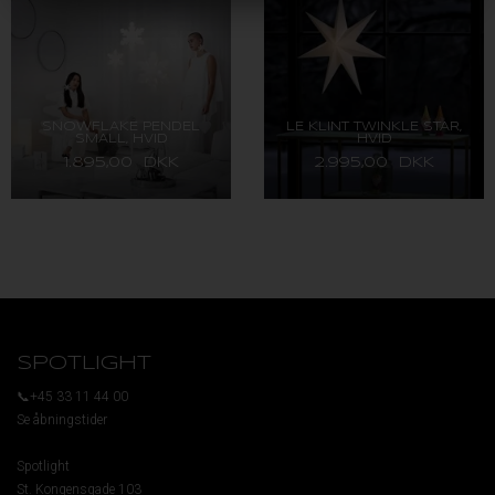
SNOWFLAKE PENDEL
LE KLINT TWINKLE STAR,
SMALL, HVID
HVID
1.895,00 DKK
2.995,00 DKK
SPOTLIGHT
📞+45 33 11 44 00
Se åbningstider
Spotlight
St. Kongensgade 103