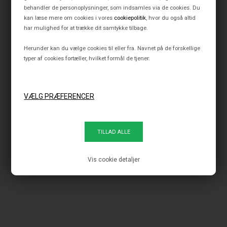
behandler de personoplysninger, som indsamles via de cookies. Du
OPLEV VORES
kan læse mere om cookies i vores
cookiepolitik
, hvor du også altid
har mulighed for at trække dit samtykke tilbage.
FYSISKE
Herunder kan du vælge cookies til eller fra. Navnet på de forskellige
LYSUNIVERS
typer af cookies fortæller, hvilket formål de tjener.
BESØG BUTIKKER
Vis cookie detaljer