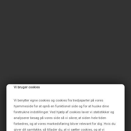
Vi bruger cookies
Vi benytter egne cookies og cookies fra tredjeparter på vores
hjemmeside for at opnå en funktionel side og for at huske dine
foretrukne indstillinger. Ved hjælp af cookies laver vi statistikker og
analyserer besøg på vores side så vi sikrer, at siden hele tiden
forbedres, og at vores markedsføring bliver relevant for dig. Hvis du
giver dit samtykke, så tillader du, at vi sætter cookies, og at vi