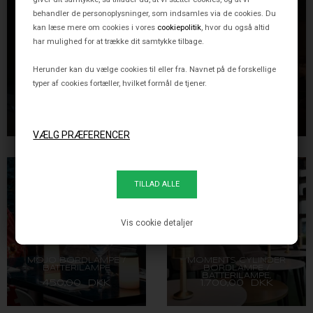
behandler de personoplysninger, som indsamles via de cookies. Du
kan læse mere om cookies i vores
cookiepolitik
, hvor du også altid
har mulighed for at trække dit samtykke tilbage.
Herunder kan du vælge cookies til eller fra. Navnet på de forskellige
typer af cookies fortæller, hvilket formål de tjener.
TEBUR BULLIT
DJOBIE PLISÉE
BORDLAMPE /
BORDLAMPE /
BATTERILAMPE
BATTERILAMPE
480,00 DKK
865,00 DKK
Vis cookie detaljer
MOJO BORDLAMPE /
MOMENTS CYLINDER
BATTERILAMPE
BORDLAMPE /
BATTERILAMPE,
450,00 DKK
1.700,00 DKK
GULDFARVET