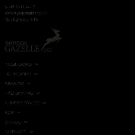
📞+45 33 11 44 17
kontakt@spotlightshop.dk
Mandag-fredag: 9-16
INDENDØRS
UDENDØRS
BRANDS
RÅDGIVNING
KUNDESERVICE
B2B
OM OS
BUTIKKER