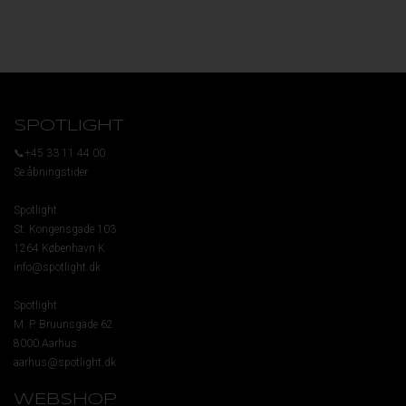
SPOTLIGHT
📞+45 33 11 44 00
Se åbningstider
Spotlight
St. Kongensgade 103
1264 København K
info@spotlight.dk
Spotlight
M. P. Bruunsgade 62
8000 Aarhus
aarhus@spotlight.dk
WEBSHOP