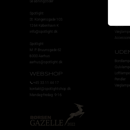
Se åbningstider
Gulvlamp
Loftlampe
Spotlight
Lysekrone
St. Kongensgade 103
Pendler
1264 København K
Spots
info@spotlight.dk
Væglampe
Accessori
Spotlight
M. P. Bruunsgade 62
UDE
8000 Aarhus
Bordlamp
aarhus@spotlight.dk
Gulvlamp
Loftlampe
WEBSHOP
Pendler
📞+45 33 11 44 17
Væglampe
kontakt@spotlightshop.dk
Mandag-fredag: 9-16