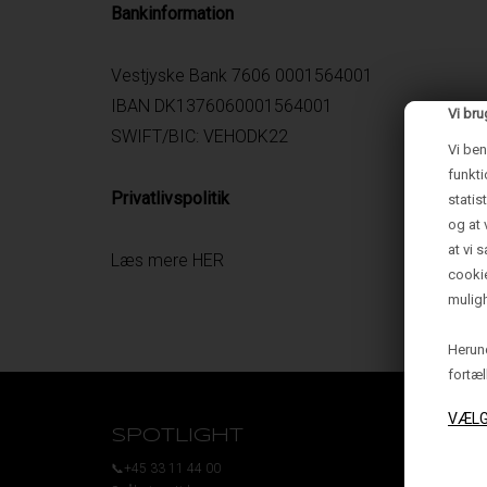
Bankinformation
Vestjyske Bank 7606 0001564001
IBAN DK1376060001564001
Vi bru
SWIFT/BIC: VEHODK22
Vi ben
funkti
Privatlivspolitik
statis
og at 
at vi 
Læs mere
HER
cooki
muligh
Herund
fortæl
SPOTLIGHT
IND
📞+45 33 11 44 00
Bordlamp