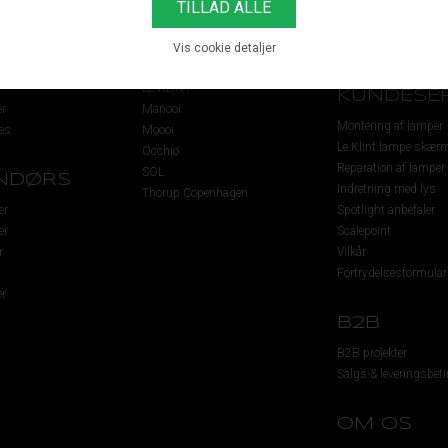
er
Gant
Belysningsløsninger
r
Grau
Få besøg af lysekspe
r
Imagilights
Book en rådgivningsa
Vis cookie detaljer
Lightman
LE KLINT
KUNDESER
r
Manooi
Montering af lamper
es
Moooi
Le Klint lampe skær
Occhio
Reparation af lamper
SOL
NDØRS
Indretning med lys
Thorup Copenhagen
er
Spotlight anbefaler
er
Scalepoint
r
Vilkår
Fortrydelsesformular
r
B2B
B2B projekter
Salgs-& leveringsbeti
OM OS