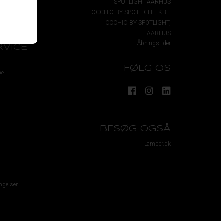
SPOTLIGHT AARHUS
rt
OCCHIO BY SPOTLIGHT, KBH
ftale
OCCHIO BY SPOTLIGHT,
AARHUS
Åbningstider
VICE
FØLG OS
me
BESØG OGSÅ
Lamper.dk
ngelser