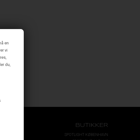
nå en
er vi
res,
der du,
s
NG
BUTIKKER
g
SPOTLIGHT KØBENHAVN