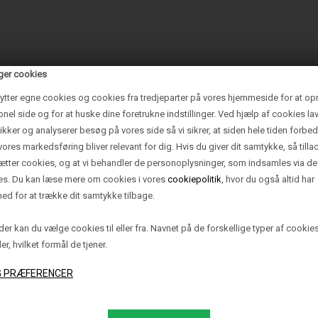
ger cookies
ytter egne cookies og cookies fra tredjeparter på vores hjemmeside for at op
onel side og for at huske dine foretrukne indstillinger. Ved hjælp af cookies lav
tikker og analyserer besøg på vores side så vi sikrer, at siden hele tiden forbed
vores markedsføring bliver relevant for dig. Hvis du giver dit samtykke, så tilla
sætter cookies, og at vi behandler de personoplysninger, som indsamles via de
es. Du kan læse mere om cookies i vores
cookiepolitik
, hvor du også altid har
ed for at trække dit samtykke tilbage.
er kan du vælge cookies til eller fra. Navnet på de forskellige typer af cookie
ler, hvilket formål de tjener.
ENDØRS
BRANDS
RÅDGIVNI
er
Anour
Belysningsrådgivnin