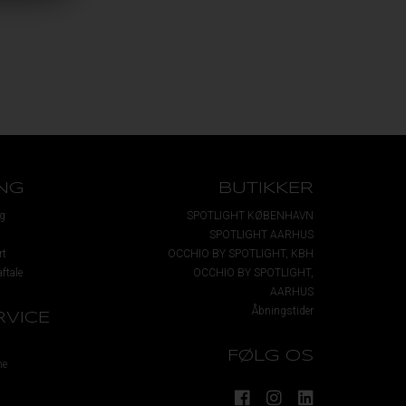
NG
BUTIKKER
g
SPOTLIGHT KØBENHAVN
SPOTLIGHT AARHUS
rt
OCCHIO BY SPOTLIGHT, KBH
ftale
OCCHIO BY SPOTLIGHT,
AARHUS
Åbningstider
VICE
FØLG OS
me