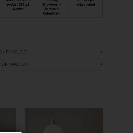
100% Prismatch
Butik og
Dansk ejet
endda 103% på
Showroom i
virksomhed
Occhio
Aarhus &
København
SKRIVELSE
FORMATION