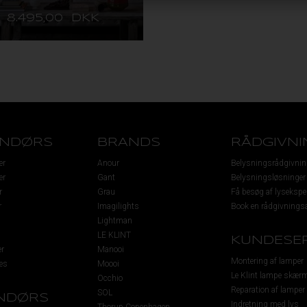
8.495,00 DKK
ENDØRS
BRANDS
RÅDGIVNI
er
Anour
Belysningsrådgivnin
er
Gant
Belysningsløsninger
r
Grau
Få besøg af lysekspe
r
Imagilights
Book en rådgivningsa
Lightman
LE KLINT
KUNDESER
r
Manooi
Montering af lamper
es
Moooi
Le Klint lampe skær
Occhio
Reparation af lamper
SOL
NDØRS
Indretning med lys