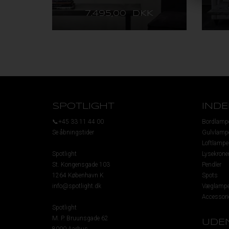
7.495,00 DKK
SPOTLIGHT
IND
📞+45 33 11 44 00
Bordlamp
Se åbningstider
Gulvlamp
Loftlampe
Spotlight
Lysekrone
St. Kongensgade 103
Pendler
1264 København K
Spots
info@spotlight.dk
Væglampe
Accessori
Spotlight
M. P. Bruunsgade 62
UDE