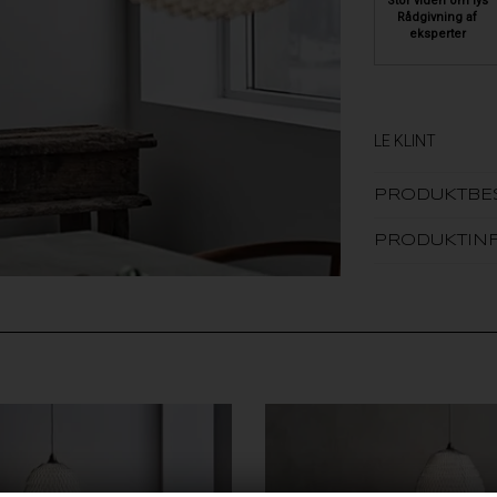
Stor viden om lys
Rådgivning af
eksperter
LE KLINT
PRODUKTBE
PRODUKTIN