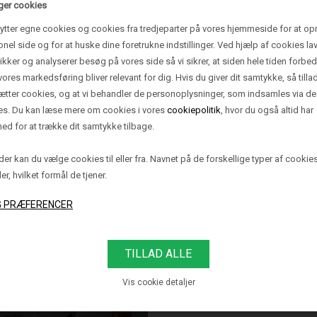
ger cookies
ytter egne cookies og cookies fra tredjeparter på vores hjemmeside for at op
onel side og for at huske dine foretrukne indstillinger. Ved hjælp af cookies lav
ALEO 1 PENDEL
CALEO 2 PENDE
tikker og analyserer besøg på vores side så vi sikrer, at siden hele tiden forbed
SMALL,
PAPIR/BRONZ
vores markedsføring bliver relevant for dig. Hvis du giver dit samtykke, så tilla
PAPIR/BRONZE
sætter cookies, og at vi behandler de personoplysninger, som indsamles via de
es. Du kan læse mere om cookies i vores
cookiepolitik
, hvor du også altid har
6.495,00 DKK
9.995,00 DKK
ed for at trække dit samtykke tilbage.
er kan du vælge cookies til eller fra. Navnet på de forskellige typer af cookie
ler, hvilket formål de tjener.
ALEO 3 PENDEL,
Vis cookie detaljer
PAPIR