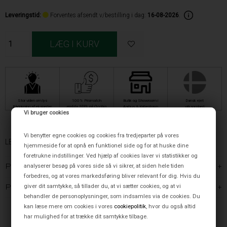
Leveringstid
:
Forventes afsendt v/bestilling i dag:
16-08-2026
.
Stor viden om lys
100% Prismatch
Butik og Showroom i
Dansk ejet
Rådgivning af eksperter
endda 103% på Occhio
Aarhus & København
virksomhed
Vi bruger cookies
Vi benytter egne cookies og cookies fra tredjeparter på vores
LE KLINT
hjemmeside for at opnå en funktionel side og for at huske dine
foretrukne indstillinger. Ved hjælp af cookies laver vi statistikker og
analyserer besøg på vores side så vi sikrer, at siden hele tiden
PRODUKTBESKRIVELSE
forbedres, og at vores markedsføring bliver relevant for dig. Hvis du
giver dit samtykke, så tillader du, at vi sætter cookies, og at vi
PRODUKTINFORMATION
behandler de personoplysninger, som indsamles via de cookies. Du
kan læse mere om cookies i vores
cookiepolitik
, hvor du også altid
har mulighed for at trække dit samtykke tilbage.