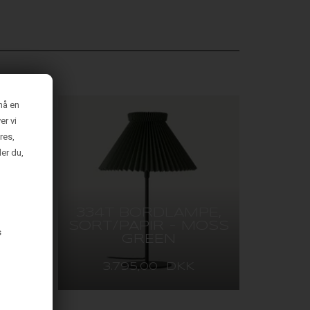
nå en
er vi
res,
der du,
E,
334T BORDLAMPE,
OSS
SORT/PAPIR - MOSS
s
GREEN
3.795,00 DKK