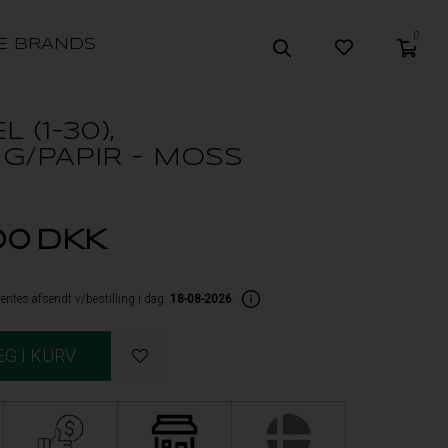
0
E BRANDS
L (1-30),
G/PAPIR - MOSS
00
DKK
entes afsendt v/bestilling i dag:
18-08-2026
.