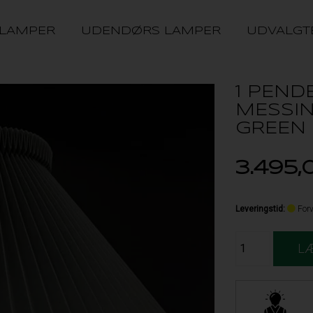
 LAMPER
UDENDØRS LAMPER
UDVALGT
1 PENDE
MESSIN
GREEN
3.495,
Leveringstid
:
Forv