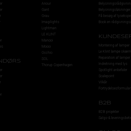
er
Anour
Belysningsrådgivnin
er
Gant
Belysningsløsninger
r
Grau
Få besøg af lysekspe
r
Imagilights
Book en rådgivningsa
Lightman
LE KLINT
KUNDESER
r
Manooi
Montering af lamper
es
Moooi
Le Klint lampe skær
Occhio
Reparation af lamper
SOL
NDØRS
Indretning med lys
Thorup Copenhagen
er
Spotlight anbefaler
er
Scalepoint
r
Vilkår
Fortrydelsesformular
r
B2B
B2B projekter
Salgs-& leveringsbeti