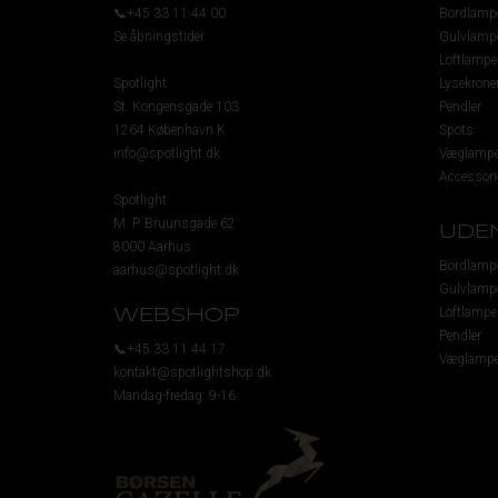
📞+45 33 11 44 00
Bordlamp
Se åbningstider
Gulvlamp
Loftlampe
Spotlight
Lysekrone
St. Kongensgade 103
Pendler
1264 København K
Spots
info@spotlight.dk
Væglampe
Accessori
Spotlight
M. P. Bruunsgade 62
UDE
8000 Aarhus
Bordlamp
aarhus@spotlight.dk
Gulvlamp
Loftlampe
WEBSHOP
Pendler
📞+45 33 11 44 17
Væglampe
kontakt@spotlightshop.dk
Mandag-fredag: 9-16