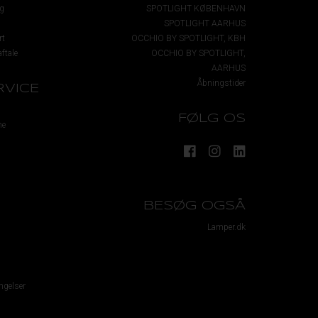
g
SPOTLIGHT KØBENHAVN
SPOTLIGHT AARHUS
rt
OCCHIO BY SPOTLIGHT, KBH
ftale
OCCHIO BY SPOTLIGHT,
AARHUS
Åbningstider
VICE
FØLG OS
me
BESØG OGSÅ
Lamper.dk
ngelser