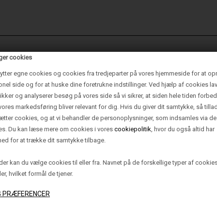
ger cookies
ytter egne cookies og cookies fra tredjeparter på vores hjemmeside for at op
onel side og for at huske dine foretrukne indstillinger. Ved hjælp af cookies lav
tikker og analyserer besøg på vores side så vi sikrer, at siden hele tiden forbed
vores markedsføring bliver relevant for dig. Hvis du giver dit samtykke, så tilla
sætter cookies, og at vi behandler de personoplysninger, som indsamles via de
es. Du kan læse mere om cookies i vores
cookiepolitik
, hvor du også altid har
ed for at trække dit samtykke tilbage.
1 PENDEL (1-30),
334H GULVLAMP
ESSING/PAPIR -
SORT/PAPIR - M
er kan du vælge cookies til eller fra. Navnet på de forskellige typer af cookie
BUTTERMILK
GREEN
ler, hvilket formål de tjener.
3.495,00 DKK
4.995,00 DKK