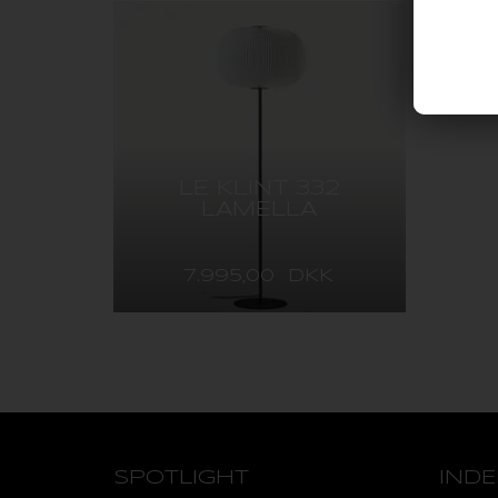
LE KLINT 332
LAMELLA
7.995,00 DKK
SPOTLIGHT
IND