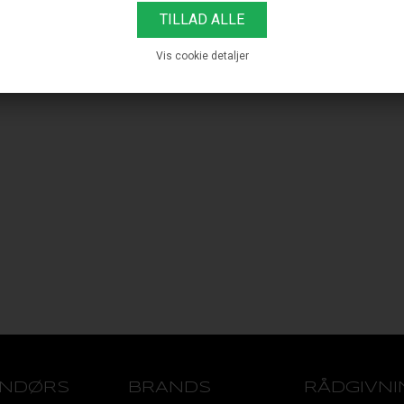
Vis cookie detaljer
ENDØRS
BRANDS
RÅDGIVNI