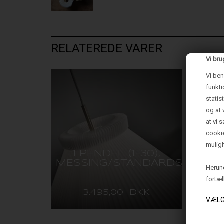
RELATEREDE VARER
Vi bru
Vi ben
NYHED
funkti
statis
og at 
at vi 
cooki
muligh
1 PENDEL (1-30),
MESSING/STANDARDSKÆRM
M
Herund
fortæl
3.495,00 DKK