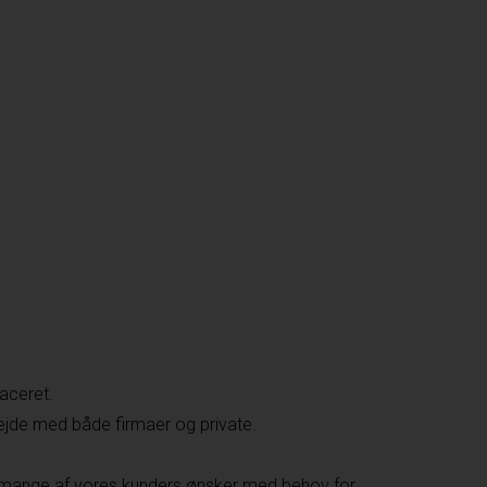
aceret.
ejde med både firmaer og private.
å mange af vores kunders ønsker med behov for