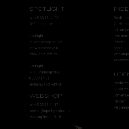
SPOTLIGHT
IND
📞+45 33 11 44 00
Bordlamp
Se åbningstider
Gulvlamp
Loftlampe
Spotlight
Lysekrone
St. Kongensgade 103
Pendler
1264 København K
Spots
info@spotlight.dk
Væglampe
Accessori
Spotlight
M. P. Bruunsgade 62
UDE
8000 Aarhus
Bordlamp
aarhus@spotlight.dk
Gulvlamp
Loftlampe
WEBSHOP
Pendler
📞+45 33 11 44 17
Væglampe
kontakt@spotlightshop.dk
Mandag-fredag: 9-16