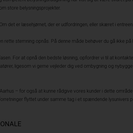
m store belysningsprojekter.
 Om det er læsehjørnet, der er udfordringen, eller skæret i entre
å den rette stemning opnås. På denne måde behøver du gå ikke p
fasen. For at opnå den bedste løsning, opfordrer vi til at kontakte
atører, ligesom vi gerne vejleder dig ved ombygning og nybyggeri. 
 Aarhus
– for også at kunne rådgive vores kunder i dette område.
forretninger flyttet under samme tag i et spændende lysunivers 
SONALE