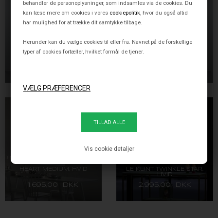
behandler de personoplysninger, som indsamles via de cookies. Du
kan læse mere om cookies i vores
cookiepolitik
, hvor du også altid
har mulighed for at trække dit samtykke tilbage.
Herunder kan du vælge cookies til eller fra. Navnet på de forskellige
typer af cookies fortæller, hvilket formål de tjener.
ANGEL URIEL SMALL,
ANGEL GABRIEL SMALL,
HVID/LYS EG
HVID/LYS EG
1.895,00 DKK
1.895,00 DKK
Vis cookie detaljer
HEART MEDIUM, HVID
LE KLINT TWINKLE STAR,
HVID
1.695,00 DKK
2.995,00 DKK