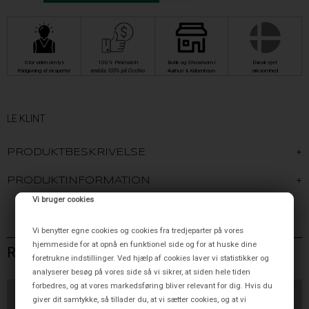
Stor viden om lys
100% Prismatch
Butik og Showroom i
Dansk ejet
Rådgivning af eksperter
endda 103% på Occhio
Aarhus & København
virksomhed
LE KLINT
PRODUKTBESKRIVELSE
PRODUKTINFORMATION
Vi bruger cookies
Vi benytter egne cookies og cookies fra tredjeparter på vores
hjemmeside for at opnå en funktionel side og for at huske dine
RELATEREDE VARER
foretrukne indstillinger. Ved hjælp af cookies laver vi statistikker og
analyserer besøg på vores side så vi sikrer, at siden hele tiden
forbedres, og at vores markedsføring bliver relevant for dig. Hvis du
giver dit samtykke, så tillader du, at vi sætter cookies, og at vi