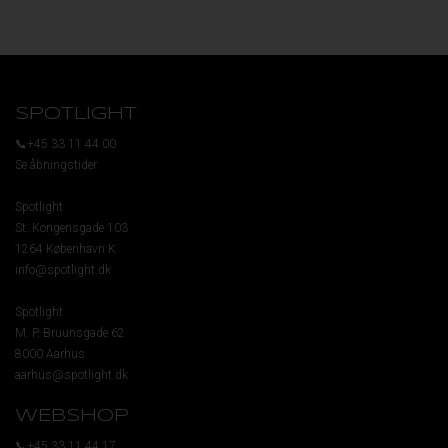
SPOTLIGHT
📞+45 33 11 44 00
Se åbningstider
Spotlight
St. Kongensgade 103
1264 København K
info@spotlight.dk
Spotlight
M. P. Bruunsgade 62
8000 Aarhus
aarhus@spotlight.dk
WEBSHOP
📞+45 33 11 44 17