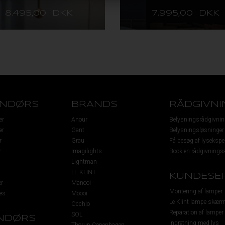
8.495,00 DKK
7.995,00 DKK
ENDØRS
BRANDS
RÅDGIVNI
er
Anour
Belysningsrådgivnin
er
Gant
Belysningsløsninger
r
Grau
Få besøg af lysekspe
r
Imagilights
Book en rådgivningsa
Lightman
LE KLINT
KUNDESER
r
Manooi
Montering af lamper
es
Moooi
Le Klint lampe skær
Occhio
Reparation af lamper
SOL
NDØRS
Indretning med lys