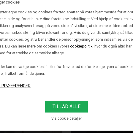
ger cookies
ytter egne cookies og cookies fra tredjeparter på vores hjemmeside for at op
onel side og for at huske dine foretrukne indstillinger. Ved hjælp af cookies lav
75 BORDLAMPE
375 BORDLAM
tikker og analyserer besøg på vores side så vi sikrer, at siden hele tiden forbed
SMALL, LYS
SMALL, LYS EG/P
vores markedsføring bliver relevant for dig. Hvis du giver dit samtykke, så tilla
/STANDARDSKÆRM
sætter cookies, og at vi behandler de personoplysninger, som indsamles via de
es. Du kan læse mere om cookies i vores
cookiepolitik
, hvor du også altid har
3.995,00 DKK
3.995,00 DKK
ed for at trække dit samtykke tilbage.
er kan du vælge cookies til eller fra. Navnet på de forskellige typer af cookie
ler, hvilket formål de tjener.
06 BORDLAMPE /
307 BORDLAMP
Vis cookie detaljer
VÆGLAMPE,
MESSING
MESSING/PAPIR