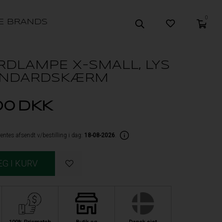
0
E BRANDS
RDLAMPE X-SMALL, LYS
ANDARDSKÆRM
00
DKK
entes afsendt v/bestilling i dag:
18-08-2026
.