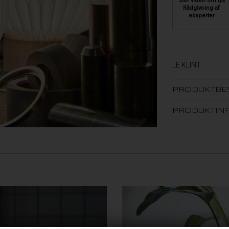
Stor viden om lys
Rådgivning af
eksperter
LE KLINT
PRODUKTBE
PRODUKTIN