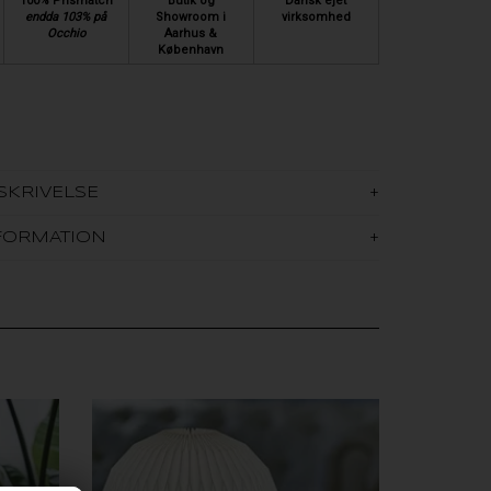
100% Prismatch
Butik og
Dansk ejet
endda 103% på
Showroom i
virksomhed
Occhio
Aarhus &
København
SKRIVELSE
FORMATION