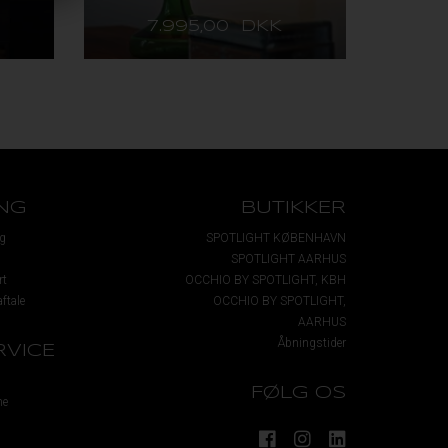
7.995,00 DKK
NG
BUTIKKER
g
SPOTLIGHT KØBENHAVN
SPOTLIGHT AARHUS
rt
OCCHIO BY SPOTLIGHT, KBH
ftale
OCCHIO BY SPOTLIGHT,
AARHUS
Åbningstider
VICE
FØLG OS
me