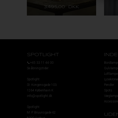
3.495,00 DKK
SPOTLIGHT
IND
📞+45 33 11 44 00
Bordlamp
Se åbningstider
Gulvlamp
Loftlampe
Spotlight
Lysekrone
St. Kongensgade 103
Pendler
1264 København K
Spots
info@spotlight.dk
Væglampe
Accessori
Spotlight
M. P. Bruunsgade 62
UDE