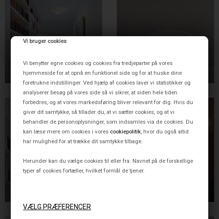
Vi bruger cookies
26-52 LOFTLAMPE,
26-65 LOFTLAMPE,
STANDARDSKÆRM
STANDARDSKÆRM
Vi benytter egne cookies og cookies fra tredjeparter på vores
3.495,00 DKK
3.995,00 DKK
hjemmeside for at opnå en funktionel side og for at huske dine
foretrukne indstillinger. Ved hjælp af cookies laver vi statistikker og
analyserer besøg på vores side så vi sikrer, at siden hele tiden
forbedres, og at vores markedsføring bliver relevant for dig. Hvis du
giver dit samtykke, så tillader du, at vi sætter cookies, og at vi
behandler de personoplysninger, som indsamles via de cookies. Du
kan læse mere om cookies i vores
cookiepolitik
, hvor du også altid
har mulighed for at trække dit samtykke tilbage.
Herunder kan du vælge cookies til eller fra. Navnet på de forskellige
typer af cookies fortæller, hvilket formål de tjener.
26-70 LOFTLAMPE, PAPIR
26-80 LOFTLAMPE,
STANDARDSKÆRM
4.495,00 DKK
4.995,00 DKK