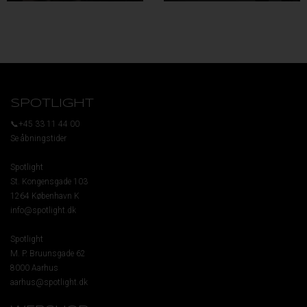
SPOTLIGHT
📞+45 33 11 44 00
Se åbningstider
Spotlight
St. Kongensgade 103
1264 København K
info@spotlight.dk
Spotlight
M. P. Bruunsgade 62
8000 Aarhus
aarhus@spotlight.dk