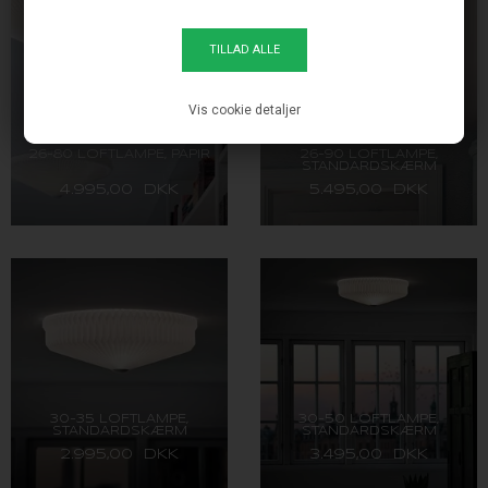
Vis cookie detaljer
26-80 LOFTLAMPE, PAPIR
26-90 LOFTLAMPE,
STANDARDSKÆRM
4.995,00 DKK
5.495,00 DKK
30-35 LOFTLAMPE,
30-50 LOFTLAMPE,
STANDARDSKÆRM
STANDARDSKÆRM
2.995,00 DKK
3.495,00 DKK