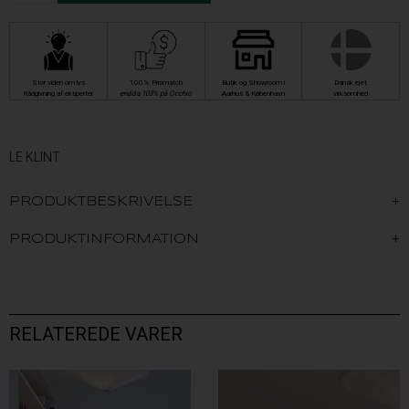
Stor viden om lys
100% Prismatch
Butik og Showroom i
Dansk ejet
Rådgivning af eksperter
endda 103% på Occhio
Aarhus & København
virksomhed
LE KLINT
PRODUKTBESKRIVELSE
PRODUKTINFORMATION
RELATEREDE VARER