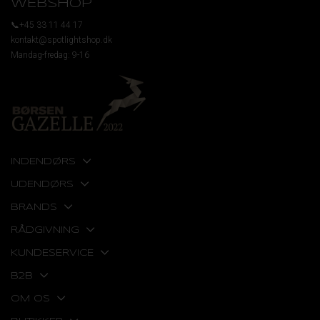
WEBSHOP
📞+45 33 11 44 17
kontakt@spotlightshop.dk
Mandag-fredag: 9-16
INDENDØRS
UDENDØRS
BRANDS
RÅDGIVNING
KUNDESERVICE
B2B
OM OS